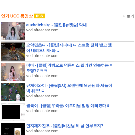
인기 UCC 동영상
더보기
auxhdtchsirg - [클립][뉴캣슬] 막내
vod.afreecatv.com
으악민초다 - [클립]지피티) 나 스트형 전화 받고 깼
어 내려오니까 와...
vod.afreecatv.com
야바 - [클립]먹방으로 덕몽어스 펠리컨 연습하는 미
오탱?? ㅋㅋ
vod.afreecatv.com
큐제이와이 - [클립]9시) 오랜만에 왁굳님과 세돌이
빅 워크! ㅁ
vod.afreecatv.com
월룩이 - [클립]우왁굳: 여르미님 엄청 예뻐졌다ㅎ
vod.afreecatv.com
민지제자진우 - [클립]비챤님 왜 날 안부르지?
vod.afreecatv.com