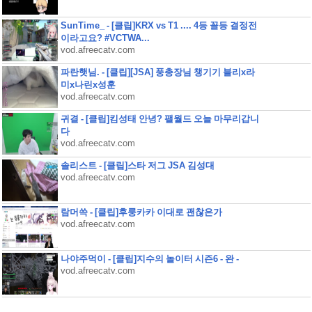
SunTime_ - [클립]KRX vs T1 .... 4등 꼴등 결정전
이라고요? #VCTWA...
vod.afreecatv.com
파란햇님. - [클립][JSA] 풍총장님 챙기기 블리x라
미x나린x성훈
vod.afreecatv.com
귀결 - [클립]킴성태 안녕? 팰월드 오늘 마무리갑니
다
vod.afreecatv.com
솔리스트 - [클립]스타 저그 JSA 김성대
vod.afreecatv.com
람머쓱 - [클립]후룽카카 이대로 괜찮은가
vod.afreecatv.com
나야주먹이 - [클립]지수의 놀이터 시즌6 - 완 -
vod.afreecatv.com