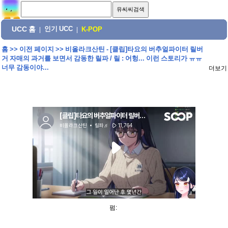
UCC 홈
인기 UCC
|
|
K-POP
홈
>>
이전 페이지
>>
비올라크산틴 - [클립]타요의 버추얼파이터 릴버
거 자매의 과거를 보면서 감동한 릴파 / 릴 : 어헝... 이런 스토리가 ㅠㅠ
너무 감동이야...
더보기
펌: