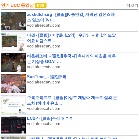
인기 UCC 동영상
더보기
auxhdtchsirg - [클립][K-중만컵] 개막전 캄몬스타
즈 임조이 1vs...
vod.afreecatv.com
이걸 - [클립]거미(앨리스얌) : 수장님 저희 1억 모았
어요 // 감스트...
vod.afreecatv.com
비온뒤또비. - [클립][후국지] 촉나라의 아침을 깨우
는 기상송 GOAT ...
vod.afreecatv.com
SunTime_ - [클립]5퍼
vod.afreecatv.com
주륵주륵르르 - [클립]이상호 게밥쇼 게스트 섭외 온
도차 (하리미 유소...
vod.afreecatv.com
ECBP - [클립]주식 ㅎㅇㄹ
vod.afreecatv.com