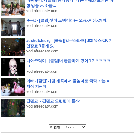
파란햇님. - [클립][옹기종기] 기뉴다 혜화 보안관 야
장 방송 w. 하윤...
vod.afreecatv.com
주몽3 - [클립]셋다 노템이라는 오뀨x지상x깨박..
vod.afreecatv.com
auxhdtchsirg - [클립][캄몬스타즈] 3회 유스 CK ?
입장료 3통개 있...
vod.afreecatv.com
나야주먹이 - [클립]너 궁금하게 컸어 ?? ㅋㅋㅋㅋ
ㅋ
vod.afreecatv.com
야바 - [클립]가평 계곡에서 물놀이로 극락 가는 이
지상 지린대
vod.afreecatv.com
김민교. - 김민교 오랜만에 롤ck
vod.afreecatv.com