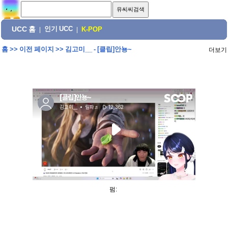
UCC 홈
인기 UCC
|
|
K-POP
홈
>>
이전 페이지
>>
김고미__ - [클립]안뇽~
더보기
펌: