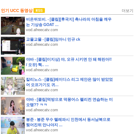
인기 UCC 동영상
더보기
비온뒤또비. - [클립][후국지] 촉나라의 아침을 깨우
는 기상송 GOAT ...
vod.afreecatv.com
교물교물 - [클립]임아니 민규 ck
vod.afreecatv.com
야바 - [클립]이지상) 야, 오뀨 시키면 안 돼 해린아!!
/ 오뀨) 헥.. ...
vod.afreecatv.com
칼리노스 - [클립]레이디스 리그 제안은 많이 받았었
어 오프가기도 귀...
vod.afreecatv.com
야바 - [클립]먹방으로 덕몽어스 펠리컨 연습하는 미
오탱?? ㅋㅋ
vod.afreecatv.com
봉준 - 봉준 무수 텔레파시 인천에서 동서남북으로
찢어진뒤 만나야지 ...
vod.afreecatv.com