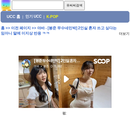
UCC 홈
인기 UCC
|
|
K-POP
홈
>>
이전 페이지
>>
야바 - [봉준 무수네민박] 2인실 혼자 쓰고 싶다는
임아니 말에 이지상 반응 ㅋㅋ
더보기
펌: