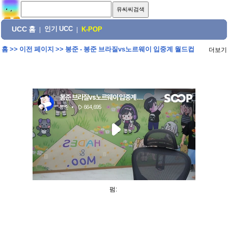
UCC 홈
인기 UCC
|
|
K-POP
홈
>>
이전 페이지
>>
봉준 - 봉준 브라질vs노르웨이 입중계 월드컵
더보기
펌: