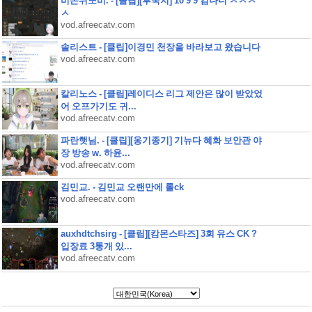
비온뒤또비. - [클립][후국지] 10 9 9 킴나니 ㅅㅅㅅ
ㅅ
vod.afreecatv.com
솔리스트 - [클립]이경민 천장을 바라보고 왔습니다
vod.afreecatv.com
칼리노스 - [클립]레이디스 리그 제안은 많이 받았었
어 오프가기도 귀...
vod.afreecatv.com
파란햇님. - [클립][옹기종기] 기뉴다 혜화 보안관 야
장 방송 w. 하윤...
vod.afreecatv.com
김민교. - 김민교 오랜만에 롤ck
vod.afreecatv.com
auxhdtchsirg - [클립][캄몬스타즈] 3회 유스 CK ?
입장료 3통개 있...
vod.afreecatv.com