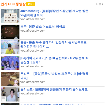
인기 UCC 동영상
더보기
auxhdtchsirg - [클립]정중만 K-중만컵 개막전 캄몬
vs엠비대 엔트리...
vod.afreecatv.com
봉준 - 봉준 빌스 머스트 비 페이드
vod.afreecatv.com
봉준 - 봉준 무수 텔레파시 인천에서 동서남북으로
찢어진뒤 만나야지 ...
vod.afreecatv.com
[BJ]케이 - [더케이]시즌28 일반회차2회 2부 전체 퇴
근전쟁!![쇼케이...
vod.afreecatv.com
우리우_ - [클립]후국지 방갑소 표후돈이오 [버인/위
나라]
vod.afreecatv.com
솔리스트 - [클립]케이 궁금한거 뭐든지 물어보세요
vod.afreecatv.com