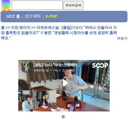
UCC 홈
인기 UCC
|
|
K-POP
홈
>>
이전 페이지
>>
피제트에스알 - [클립]기뉴다 "하데스 만들어서 가
장 흡족한건 없을까요?" // 봉준 "갠방할때 시청자수를 보면 굉장히 흡족
해요."
더보기
펌: