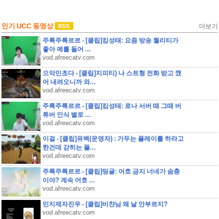
인기 UCC 동영상
더보기
주륵주륵르르 - [클립]킴성태: 요즘 방송 퀄리티가
좋아 예를 들어 ...
vod.afreecatv.com
으악민초다 - [클립]지피티) 나 스트형 전화 받고 깼
어 내려오니까 와...
vod.afreecatv.com
주륵주륵르르 - [클립]킴성태: 로나 서버 때 그때 버
튜버 인식 별로 ...
vod.afreecatv.com
이걸 - [클립]유백(운영자) : 가두는 플레이를 하라고
한건데 갇히는 플...
vod.afreecatv.com
주륵주륵르르 - [클립]띵귤: 어흐 금지 너네가 솜충
이야? 계속 어흐 ...
vod.afreecatv.com
민지제자진우 - [클립]비챤님 왜 날 안부르지?
vod.afreecatv.com