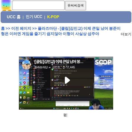
UCC 홈
인기 UCC
|
|
K-POP
홈
>>
이전 페이지
>>
플라즈마단 - [클립]김민교) 이제 큰일 났어 봉준이
형은 이러면 게임을 즐기기 쉽지않아 이형이 사실상 섭주야
더보기
펌: