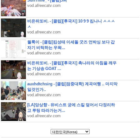
SunTime_ - [클립]5퍼
vod.afreecatv.com
비온뒤또비. - [클립][후국지] 10 9 9 킴나니 ㅅㅅㅅ
ㅅ
vod.afreecatv.com
월룩이 - [클립]킴성태 이세돌 굿즈 언박싱 보다 갑
자기 비틱하는 우왁...
vod.afreecatv.com
비온뒤또비. - [클립][후국지] 촉나라의 아침을 깨우
는 기상송 GOAT ...
vod.afreecatv.com
auxhdtchsirg - [클립]점중대학) 계곡여행 .. 마지막
일것인가..
vod.afreecatv.com
[LA]앙상향 - 유비스트 궁에 스킬 덮어서 다정리하
고 루팅 따라가는거...
vod.afreecatv.com