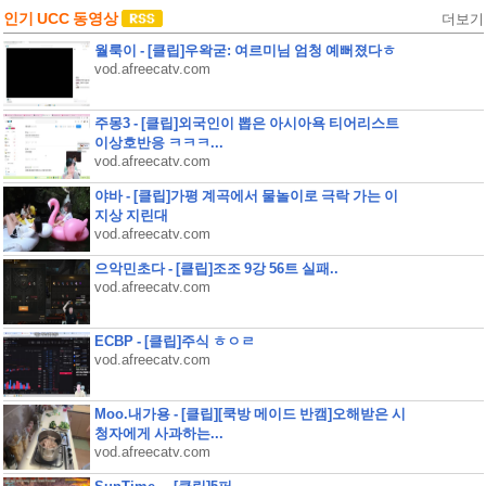
인기 UCC 동영상
더보기
월룩이 - [클립]우왁굳: 여르미님 엄청 예뻐졌다ㅎ
vod.afreecatv.com
주몽3 - [클립]외국인이 뽑은 아시아욕 티어리스트
이상호반응 ㅋㅋㅋ...
vod.afreecatv.com
야바 - [클립]가평 계곡에서 물놀이로 극락 가는 이
지상 지린대
vod.afreecatv.com
으악민초다 - [클립]조조 9강 56트 실패..
vod.afreecatv.com
ECBP - [클립]주식 ㅎㅇㄹ
vod.afreecatv.com
Moo.내가용 - [클립][쿡방 메이드 반캠]오해받은 시
청자에게 사과하는...
vod.afreecatv.com