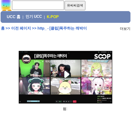
UCC 홈
인기 UCC
|
|
K-POP
홈
>>
이전 페이지
>>
http_ - [클립]폭주하는 깨박이
더보기
펌: