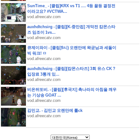
SunTime_ - [클립]KRX vs T1 .... 4등 꼴등 결정전
이라고요? #VCTWA...
vod.afreecatv.com
auxhdtchsirg - [클립][K-중만컵] 개막전 캄몬스타
즈 임조이 1vs...
vod.afreecatv.com
큐제이와이 - [클립]9시) 오랜만에 왁굳님과 세돌이
빅 워크! ㅁ
vod.afreecatv.com
auxhdtchsirg - [클립][캄몬스타즈] 3회 유스 CK ?
입장료 3통개 있...
vod.afreecatv.com
비온뒤또비. - [클립][후국지] 촉나라의 아침을 깨우
는 기상송 GOAT ...
vod.afreecatv.com
김민교. - 김민교 오랜만에 롤ck
vod.afreecatv.com