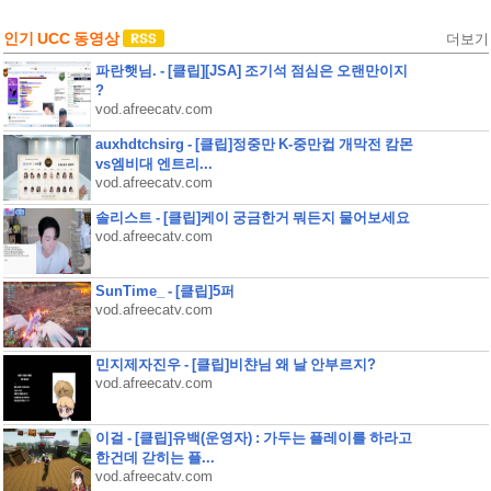
인기 UCC 동영상
더보기
파란햇님. - [클립][JSA] 조기석 점심은 오랜만이지
?
vod.afreecatv.com
auxhdtchsirg - [클립]정중만 K-중만컵 개막전 캄몬
vs엠비대 엔트리...
vod.afreecatv.com
솔리스트 - [클립]케이 궁금한거 뭐든지 물어보세요
vod.afreecatv.com
SunTime_ - [클립]5퍼
vod.afreecatv.com
민지제자진우 - [클립]비챤님 왜 날 안부르지?
vod.afreecatv.com
이걸 - [클립]유백(운영자) : 가두는 플레이를 하라고
한건데 갇히는 플...
vod.afreecatv.com