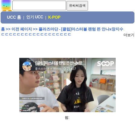
UCC 홈
인기 UCC
|
|
K-POP
홈
>>
이전 페이지
>>
플라즈마단 - [클립]마스터볼 팬텀 뜬 안나x장지수
ㄷㄷㄷㄷㄷㄷㄷㄷㄷㄷㄷㄷㄷㄷㄷㄷㄷㄷ
더보기
펌: