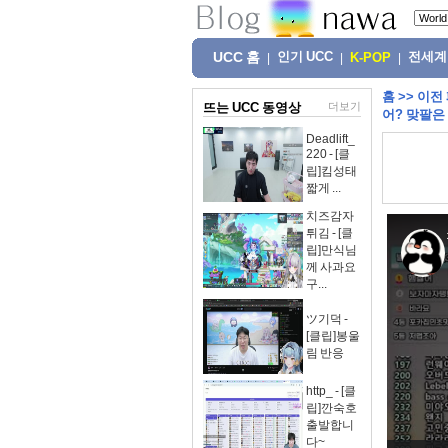
UCC 홈
인기 UCC
전세계
|
|
K-POP
|
홈
>>
이전
뜨는 UCC 동영상
더보기
어? 맞팔은
Deadlift_
220 - [클
립]킴성태
짧게 ...
치즈감자
튀김 - [클
립]만식님
께 사과요
구...
ツ기덕 -
[클립]봉울
림 반응
http_ - [클
립]깐숙호
출발합니
다~