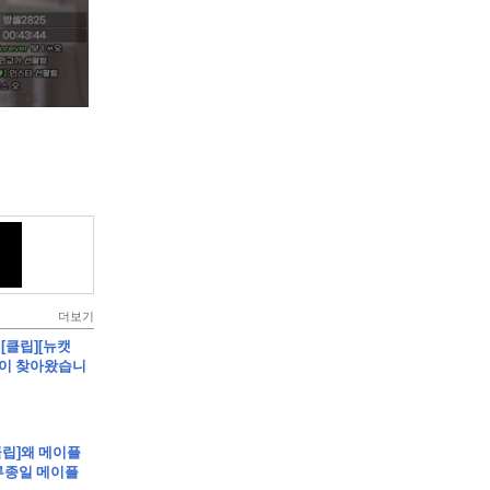
더보기
 - [클립][뉴캣
님이 찾아왔습니
클립]왜 메이플
루종일 메이플