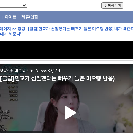
아이폰
제휴/입점
|
|
 페이지
>>
펭공 - [클립]민교가 선팔했다는 뻐꾸기 들은 미오탱 반응) 내가 해준
 내가 해준다!!