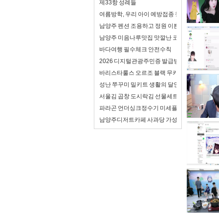
제33항 성례들
여름방학, 우리 아이 예방접종 챙기셨나요? 천
남양주 펜션 조용하고 정원 이쁜 가족 독채 펜션
남양주 미음나루맛집 맛깔난 코다리 먹은 점심
바다여행 필수체크 안전수칙
2026 디지털관광주민증 발급방법 및 할인혜택 :
바리스타룰스 오르조 블랙 무카페인 음료 홈카페
성난 쭈꾸미 밀키트 생활의 달인 비법 양념으로
서울김 곱창 도시락김 선물세트 아이 반찬으로 
파라곤 언더싱크정수기 미세플라스틱제거 되
남양주디저트카페 사과당 가성비 좋은 달달 디