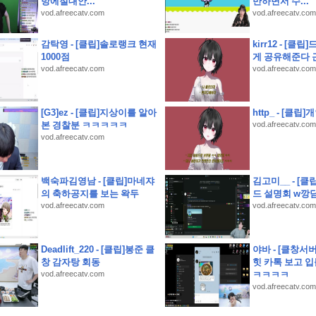
방에절대안...
만하면서 수...
vod.afreecatv.com
vod.afreecatv.com
안시 무료접종 안내
 해드림 단체 펜션 추천
감탁영 - [클립]솔로랭크 현재
kirr12 - [클
 모임장소
1000점
게 공유해준다 
vod.afreecatv.com
vod.afreecatv.com
: 영동 가성비 여행 (영동 와인터널 및 레인보우 힐링센터 입장료 할인 등)
 활용 및 솔직 시음 후기
[G3]ez - [클립]지상이를 알아
http_ - [클
 만든 쭈삼불고기 레시피
본 경찰분 ㅋㅋㅋㅋㅋ
vod.afreecatv.com
vod.afreecatv.com
선택한 솔직한 맛 비교
는 싱크대정수기
저트
백숙파김영남 - [클립]마네쟈
김고미__ - [
의 축하공지를 보는 왁두
드 설명회 w깡
vod.afreecatv.com
vod.afreecatv.com
Deadlift_220 - [클립]봉준 클
야바 - [클창서
창 감자탕 회동
힛 카톡 보고 
vod.afreecatv.com
ㅋㅋㅋㅋ
vod.afreecatv.com