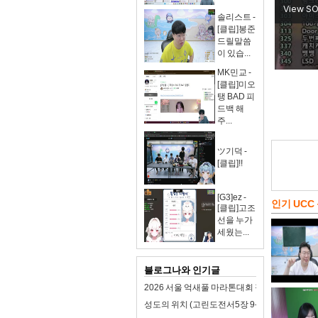
솔리스트 -
[클립]봉준
드릴말씀
이 있습...
MK민교 -
[클립]미오
탱 BAD 피
드백 해
주...
ツ기덕 -
[클립]!!
[G3]ez -
인기 UCC
[클립]고조
선을 누가
세웠는...
블로그나와 인기글
2026 서울 억새풀 마라톤대회 접수 일정 및 참
성도의 위치 (고린도전서5장 9-13절)