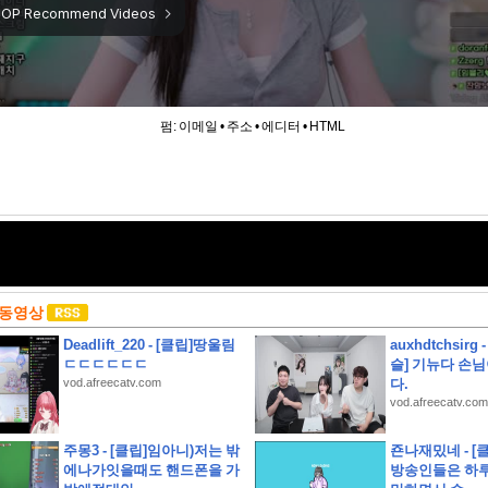
펌:
이메일
•
주소
•
에디터
•
HTML
 동영상
Deadlift_220 - [클립]땅울림
auxhdtchsirg
ㄷㄷㄷㄷㄷㄷ
슬] 기뉴다 손
vod.afreecatv.com
다.
vod.afreecatv.com
가 정보
주몽3 - [클립]임아니)저는 밖
죤나재밌네 - [
에나가잇을때도 핸드폰을 가
방송인들은 하