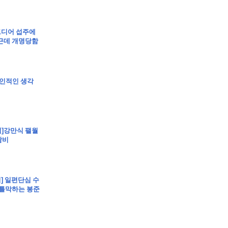
립]드디어 섭주에
근데 개명당함
립]개인적인 생각
클립]강만식 팰월
담비
버] 일편단심 수
입틀막하는 봉준