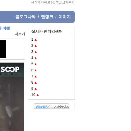
시작페이지로
|
검색공급자추가
블로그나와
앱랭크
이미지
/
/
다 이랬
실시간 인기검색어
더보기
1
▲
2
▲
3
▲
4
▲
5
▲
6
▲
7
▲
8
▲
9
▲
10
▲