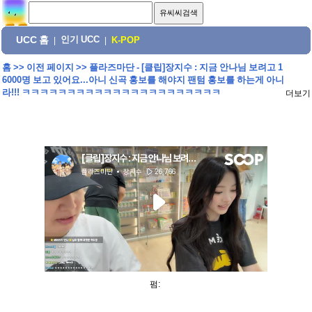
UCC 홈
인기 UCC
|
|
K-POP
홈
>>
이전 페이지
>>
플라즈마단 - [클립]장지수 : 지금 안나님 보려고 1
6000명 보고 있어요...아니 신곡 홍보를 해야지 팬텀 홍보를 하는게 아니
라!!! ㅋㅋㅋㅋㅋㅋㅋㅋㅋㅋㅋㅋㅋㅋㅋㅋㅋㅋㅋㅋㅋㅋ
더보기
펌: