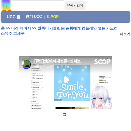
UCC 홈
인기 UCC
|
|
K-POP
홈
>>
이전 페이지
>>
월룩이 - [클립]젠슨황에게 컴플레인 넣는 가오컴
소유주 고세구
더보기
펌: