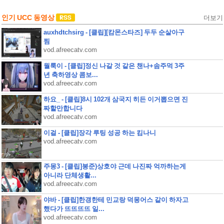
인기 UCC 동영상
더보기
auxhdtchsirg - [클립][캄몬스타즈] 두두 순살아구
찜
vod.afreecatv.com
월룩이 - [클립]정신 나갈 것 같은 챈나+솜주먹 3주
년 축하영상 콤보...
vod.afreecatv.com
하요_ - [클립]8시 102개 삼국지 히든 이거뽑으면 진
짜할만합니다
vod.afreecatv.com
이걸 - [클립]장각 루팅 성공 하는 킴나니
vod.afreecatv.com
주몽3 - [클립]봉준)상호야 근데 나진짜 억까하는게
아니라 단체생활...
vod.afreecatv.com
야바 - [클립]한갱한테 민교랑 덕몽어스 같이 하자고
했다가 뜨뜨뜨뜨 일...
vod.afreecatv.com