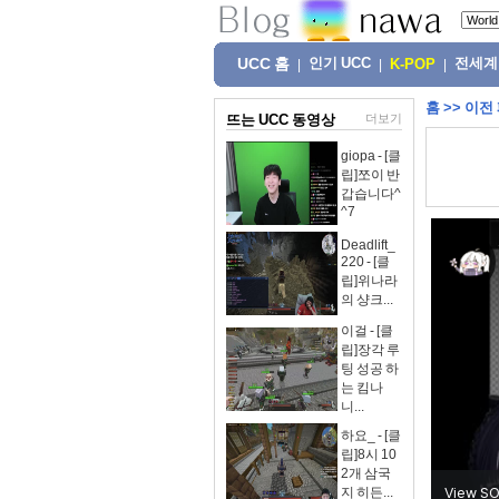
UCC 홈
인기 UCC
전세계
|
|
K-POP
|
홈
>>
이전
뜨는 UCC 동영상
더보기
giopa - [클
립]쪼이 반
갑습니다^
^7
Deadlift_
220 - [클
립]위나라
의 샹크...
이걸 - [클
립]장각 루
팅 성공 하
는 킴나
니...
하요_ - [클
립]8시 10
2개 삼국
지 히든...