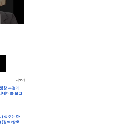
더보기
립]채팅창 부검에
시네티를 보고
리) 상호는 마
준) (정색)상호
)