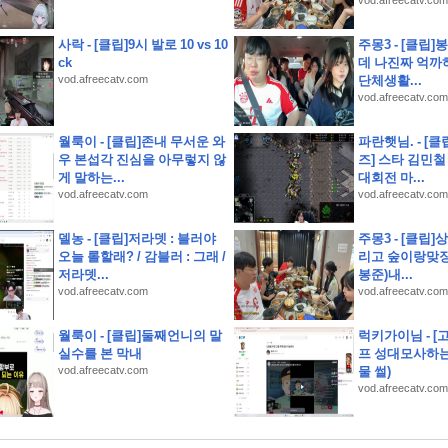
vod.afreecatv.com
사락 - [클립]9시 발로 10 vs 10
주몽3 - [클립]
ck
데 나진짜 억
지
vod.afreecatv.com
단체생활...
vod.afreecatv.com
 체력 소모
월룩이 - [클립]존내 무서운 와
파란햇님. - [클
우 본섭각 진심을 아무렇지 않
즈] 스타 김민철
게 말하는...
대회전 마...
vod.afreecatv.com
vod.afreecatv.com
시트 한국어 번역·요약
 완벽 이용 가이드
델농 - [클립]저라뎃 : 블러야
주몽3 - [클립]
오늘 롤할래? / 감블러 : 그래 /
리고 숲이랑맞장
 요금제 조합
저라뎃...
봉준)내...
vod.afreecatv.com
vod.afreecatv.com
월룩이 - [클립]둘째언니의 말
럭키가이님 - [
실수를 본 막내
프 성대모사하는
vod.afreecatv.com
물 썰)
vod.afreecatv.com