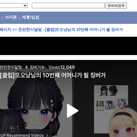
아이폰
제휴/입점
|
|
 페이지
>>
찬란한이달빛 - [클립]또오냥님의 10번째 어머니가 될 징버거