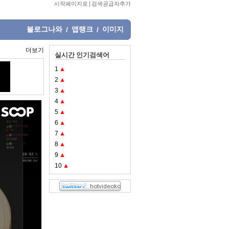
시작페이지로
|
검색공급자추가
블로그나와
앱랭크
이미지
/
/
더보기
실시간 인기검색어
1
▲
2
▲
3
▲
4
▲
5
▲
6
▲
7
▲
8
▲
9
▲
10
▲