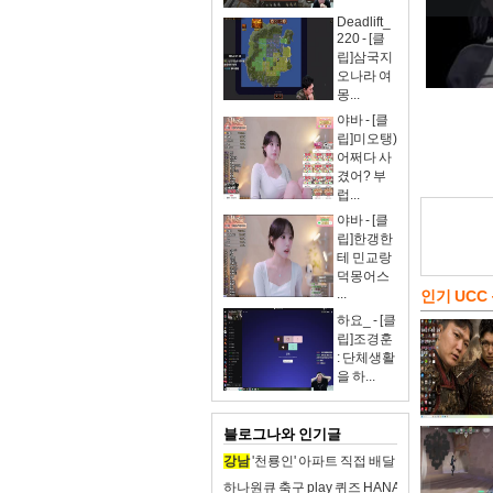
Deadlift_
220 - [클
립]삼국지
오나라 여
몽...
야바 - [클
립]미오탱)
어쩌다 사
겼어? 부
럽...
야바 - [클
립]한갱한
테 민교랑
덕몽어스
...
인기 UCC
하요_ - [클
립]조경훈
: 단체생활
을 하...
블로그나와 인기글
강남
'천룡인' 아파트 직접 배달 뛰어 본 여기자
하나원큐 축구 play 퀴즈 HANA 8월 5일 