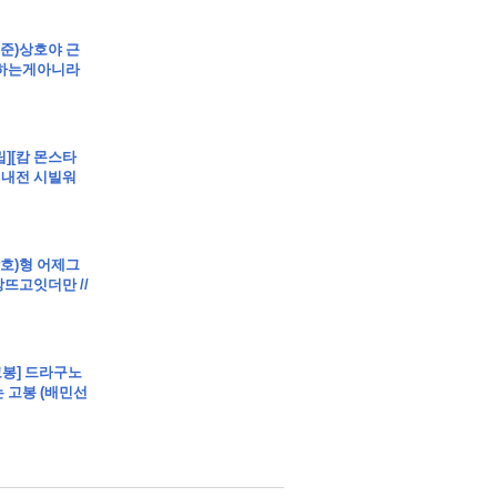
봉준)상호야 근
까하는게아니라
립][캄 몬스타
 내전 시빌워
상호)형 어제그
뜨고잇더만 //
고봉] 드라구노
 고봉 (배민선