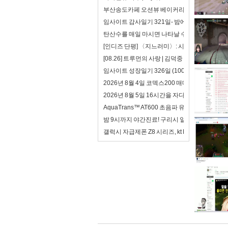
부산송도카페 오션뷰 베이커리 카페 모온
임사이트 감사일기 321일- 밤에 소나기
탄산수를 매일 마시면 나타날 수 있는 변화 5가
[인디즈 단평] 〈지느러미〉: 시작의 시작
[08.26] 트루먼의 사랑 | 김덕중
임사이트 성장일기 326일 (100일 챌린지): 너무
2026년 8월 4일 코덱스200 매매
2026년 8월 5일 16시간을 자다.
AquaTrans™ AT600 초음파 유량계 데이터
밤 9시까지 야간진료! 구리시 일요일 진료 병원
갤럭시 자급제폰 Z8 시리즈, kt M모바일 알뜰폰