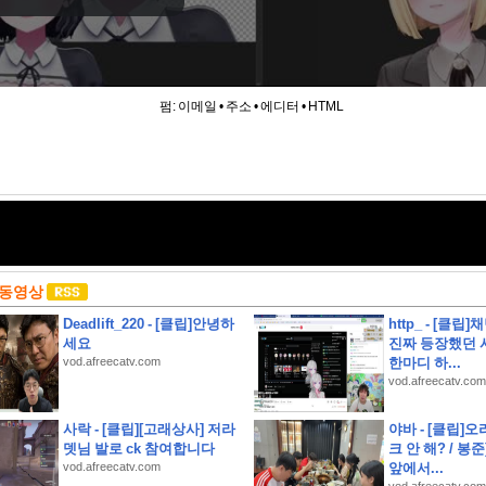
펌:
이메일
•
주소
•
에디터
•
HTML
 동영상
Deadlift_220 - [클립]안녕하
http_ - [클
세요
진짜 등장했던 
vod.afreecatv.com
한마디 하...
vod.afreecatv.com
사락 - [클립][고래상사] 저라
야바 - [클립]오
뎃님 발로 ck 참여합니다
크 안 해? / 봉
vod.afreecatv.com
앞에서...
정답(축구 경기장에서 감독, 코칭스태프와 교체 선수들이 앉아 있는 공간을 무엇이라고 할까요?