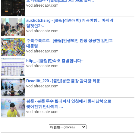
으악민초다 - [클립]조조 9강 56트 실패..
vod.afreecatv.com
auxhdtchsirg - [클립]점중대학) 계곡여행 .. 마지막
일것인가..
vod.afreecatv.com
주륵주륵르르 - [클립]인생역전 한탕 성공한 김민교
대통령
vod.afreecatv.com
http_ - [클립]깐숙호 출발합니다~
vod.afreecatv.com
Deadlift_220 - [클립]봉준 클창 감자탕 회동
vod.afreecatv.com
봉준 - 봉준 무수 텔레파시 인천에서 동서남북으로
찢어진뒤 만나야지 ...
vod.afreecatv.com