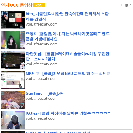
인기 UCC 동영상
더보기
http_ - [클립]다시한번 깐숙이한테 전화해서 소환
하는 강만식
vod.afreecatv.com
주몽3 - [클립]임아니)저는 밖에나가잇을때도 핸드
폰을 가방에절대안...
vod.afreecatv.com
파란햇님. - [클립]⭐케이대⭐ 슬돌이vs히엉 무한단
판 .. 스니지2일차
vod.afreecatv.com
MK민교 - [클립]미오탱 BAD 피드백 해주는 김민교
vod.afreecatv.com
SunTime_ - [클립]5퍼
vod.afreecatv.com
[G3]ez - [클립]지상이를 알아본 경찰분 ㅋㅋㅋㅋㅋ
vod.afreecatv.com