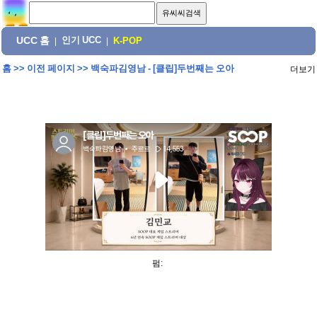
UCC 홈
인기 UCC
|
|
K-POP
홈
>>
이전 페이지
>>
백숙파김영남 - [클립]두번째는 오아
더보기
펌: