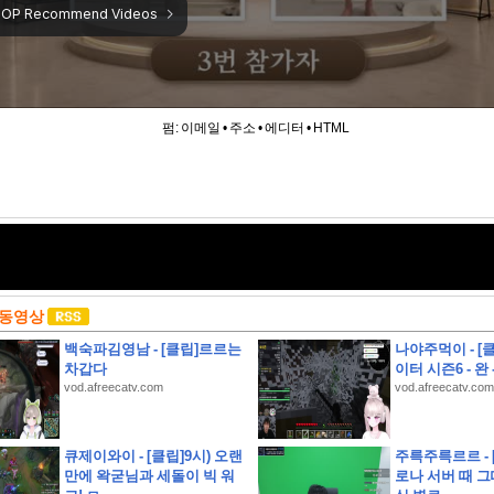
펌:
이메일
•
주소
•
에디터
•
HTML
 동영상
백숙파김영남 - [클립]르르는
나야주먹이 - [
차갑다
이터 시즌6 - 완 
vod.afreecatv.com
vod.afreecatv.com
 추천하는 대신, 제품의 단점까지 솔직하게 리뷰하여 과소비를 경계하는 인플루언서 유형은?
큐제이와이 - [클립]9시) 오랜
주륵주륵르르 - 
만에 왁굳님과 세돌이 빅 워
로나 서버 때 그
월 8일(토), K리그1, 2 소속 14팀이 펼친 경기는 총 몇 경기일까요?)