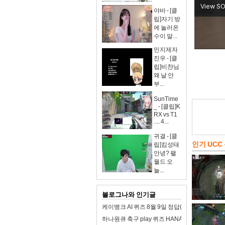
야바 - [클
립]자기 방
에 놀러온
수이 말...
민지제자
진우 - [클
립]비챤님
왜 날 안
부...
SunTime
_ - [클립]K
RX vs T1
.... 4...
귀결 - [클
인기 UCC
립]킴성태
안녕? 팰
월드 오
늘...
블로그나와 인기글
케이뱅크 AI 퀴즈 8월 9일 정답(제품 구매를
하나원큐 축구 play 퀴즈 HANA 8월 9일 정답(8