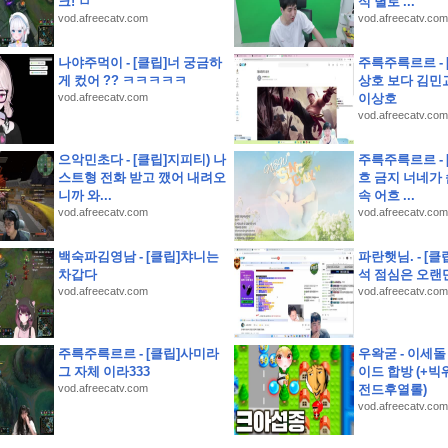
크! ㅁ
식 별로 ...
염으로 인한 경기 취소로 2026 신한 SOL KBO 리그 가을 일정에 부담이 커졌습니다. K
vod.afreecatv.com
vod.afreecatv.com
정답(하나원큐에서는 나의 은퇴 MBTI를 알아볼수 있다)
보는 게 제 꿈이에요. 여기서 일하고 싶었어요. 승진하기를 바랍니다)
나야주먹이 - [클립]너 궁금하
주륵주륵르르 - 
게 컸어 ?? ㅋㅋㅋㅋㅋ
상호 보다 김민
하영 누구였냐고 나는?
vod.afreecatv.com
이상호
증여 후 납부할 세액이 없더라도 가급적이면 신고를 해두는 것이 좋다)
vod.afreecatv.com
랜 기간 발해의 수도였던 상경성에서 발견된 온돌 시설과 불상, 기와 등을 통해 발해가 고구
텐츠를 H.Point에서 즐겨보세요! 멜론, 밀리의서재, 티빙의 인기 구독서비스를 H.Poi
으악민초다 - [클립]지피티) 나
주륵주륵르르 - 
스트형 전화 받고 깼어 내려오
흐 금지 너네가
over-Day! 준비부터 설레는 여행 필수 아이템 특가전'에서 판매되는 특가 상품이 아닌 것은
니까 와...
속 어흐 ...
있어야 모임 미션 챌린지에 참여 가능하다)
vod.afreecatv.com
vod.afreecatv.com
km 달리기
자는 무엇을 봐야 할까?
백숙파김영남 - [클립]챠니는
파란햇님. - [클립
차갑다
석 점심은 오랜
vod.afreecatv.com
vod.afreecatv.com
주륵주륵르르 - [클립]사미라
우왁굳 - 이세
그 자체 이라333
이드 합방 (+빅
vod.afreecatv.com
전드후열롤)
vod.afreecatv.com