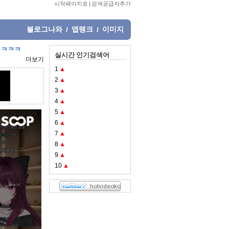
시작페이지로
|
검색공급자추가
블로그나와
앱랭크
이미지
/
/
ㅋㅋㅋㅋㅋ
실시간 인기검색어
더보기
1
▲
2
▲
3
▲
4
▲
5
▲
6
▲
7
▲
8
▲
9
▲
10
▲