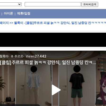
아이폰
제휴/입점
|
|
 페이지
>>
월룩이 - [클립]주르르 피셜 늙ㅋㅋ 강만식, 일진 남중딩 칸ㅋㅋㅋ