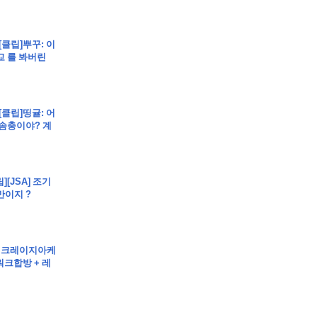
BO 정규시즌 한 팀당 치르는 경수는 총 몇 경기 일까요?)
[클립]뿌꾸: 이
교 를 봐버린
려를 계승한 것을 알 수 있다)
nt에서 결제하시면 포인트 추가적립 혜택도 드립니다! 이 신규 서
[클립]띵귤: 어
 솜충이야? 계
?)
][JSA] 조기
만이지 ?
돌 크레이지아케
워크합방 + 레