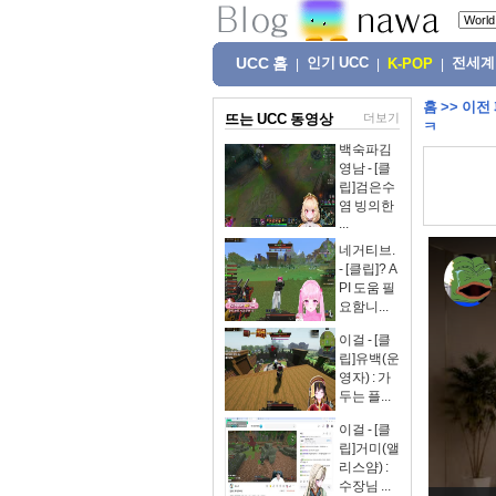
UCC 홈
인기 UCC
전세계
|
|
K-POP
|
홈
>>
이전
뜨는 UCC 동영상
더보기
ㅋ
백숙파김
영남 - [클
립]검은수
염 빙의한
...
네거티브.
- [클립]? A
PI 도움 필
요함니...
이걸 - [클
립]유백(운
영자) : 가
두는 플...
이걸 - [클
립]거미(앨
리스얌) :
수장님 ...