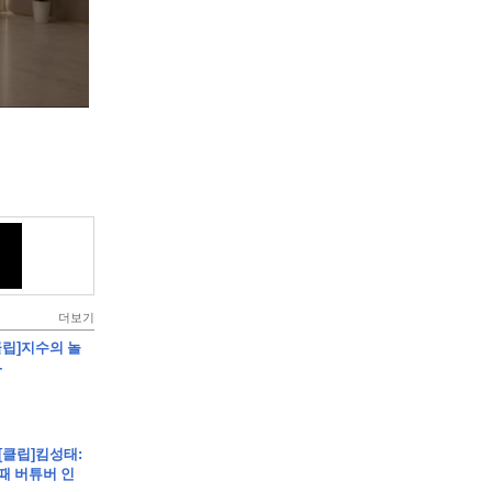
더보기
클립]지수의 놀
-
)
[클립]킴성태:
때 버튜버 인