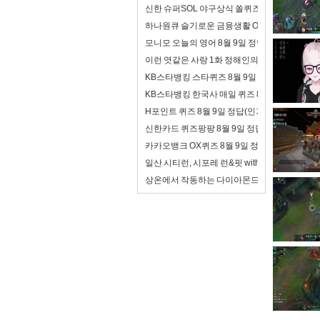
신한 슈퍼SOL 야구상식 쏠퀴즈 8월 9일 정답(폭
하나원큐 슬기로운 금융생활 OX퀴즈 8월 9일 
모니모 오늘의 영어 8월 9일 정답(여기서 일해
이런 엿같은 사랑 1화 정해인의 첫사랑 맑눈광 
KB스타뱅킹 스타퀴즈 8월 9일 정답(자녀에게 
KB스타뱅킹 한국사 매일 퀴즈 8월 9일 정답(오
H포인트 퀴즈 8월 9일 정답(인기있는 디지털 콘
신한카드 퀴즈팡팡 8월 9일 정답('트래블 Disc
카카오뱅크 OX퀴즈 8월 9일 정답(모임통장이 
일산 시티런, 시포레 런&핏 with 디스커버리 10
상온에서 작동하는 다이아몬드 양자컴퓨터, 투자