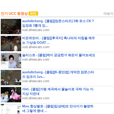
인기 UCC 동영상
더보기
auxhdtchsirg - [클립][캄몬스타즈] 3회 유스 CK ?
입장료 3통개 있...
vod.afreecatv.com
비온뒤또비. - [클립][후국지] 촉나라의 아침을 깨우
는 기상송 GOAT ...
vod.afreecatv.com
솔리스트 - [클립]케이 궁금한거 뭐든지 물어보세요
vod.afreecatv.com
auxhdtchsirg - [클립][K-중만컵] 개막전 캄몬스타
즈 임조이 1vs...
vod.afreecatv.com
야바 - [클립]가평 계곡에서 물놀이로 극락 가는 이
지상 지린대
vod.afreecatv.com
Moo.항상별로 - [클립]킴성태)또 만식이가 불쌍하
네 그렇게 됐네 ...