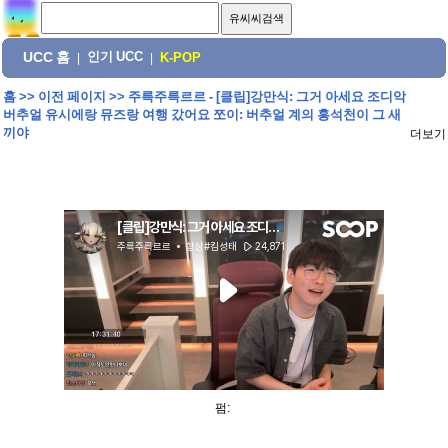
UCC 홈
인기 UCC
|
|
K-POP
홈
>>
이전 페이지
>>
주륵주륵르르 - [클립]강만식: 그거 아세요 조디악
버추얼 유시에랑 뮤즈랑 여행 갔어요 쪼이: 버추얼 계의 홍석천이 그 새
끼야
더보기
펌: