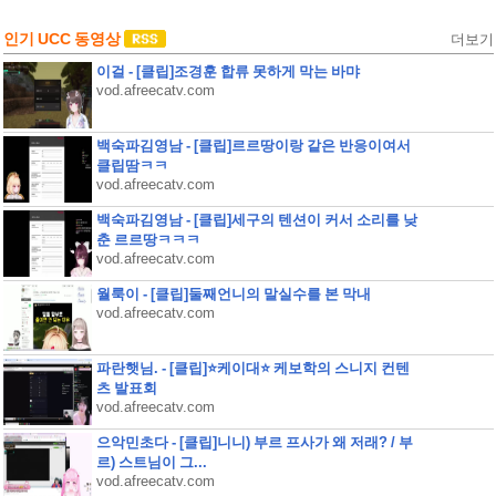
인기 UCC 동영상
더보기
이걸 - [클립]조경훈 합류 못하게 막는 바먀
vod.afreecatv.com
백숙파김영남 - [클립]르르땅이랑 같은 반응이여서
클립땀ㅋㅋ
vod.afreecatv.com
백숙파김영남 - [클립]세구의 텐션이 커서 소리를 낮
춘 르르땅ㅋㅋㅋ
vod.afreecatv.com
월룩이 - [클립]둘째언니의 말실수를 본 막내
vod.afreecatv.com
파란햇님. - [클립]⭐케이대⭐ 케보학의 스니지 컨텐
츠 발표회
vod.afreecatv.com
으악민초다 - [클립]니니) 부르 프사가 왜 저래? / 부
르) 스트님이 그...
vod.afreecatv.com