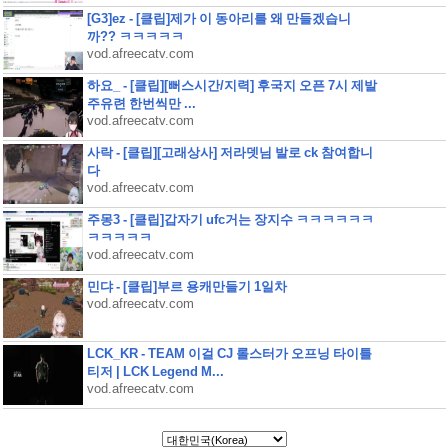
[G3]ez - [클립]제가 이 동아리를 왜 만들겠습니
까?? ㅋㅋㅋㅋㅋ
vod.afreecatv.com
하요_ - [클립][뻐스시간/지력] 후국지 오픈 7시 제발
주유련 한번씩만 ...
vod.afreecatv.com
사락 - [클립][고래상사] 저라뎃님 발로 ck 참여합니
다
vod.afreecatv.com
주몽3 - [클립]갑자기 ufc거는 장지수 ㅋㅋㅋㅋㅋㅋ
ㅋㅋㅋㅋㅋ
vod.afreecatv.com
민댜 - [클립]부르 용캐만들기 1일차
vod.afreecatv.com
LCK_KR - TEAM 이걸 CJ 롤스터가 오프닝 타이틀
티저 | LCK Legend M...
vod.afreecatv.com