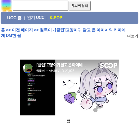
UCC 홈
인기 UCC
|
|
K-POP
홈
>>
이전 페이지
>>
월룩이 - [클립]고양이귀 달고 온 아이네의 키마에
게 DM한 썰
더보기
펌: