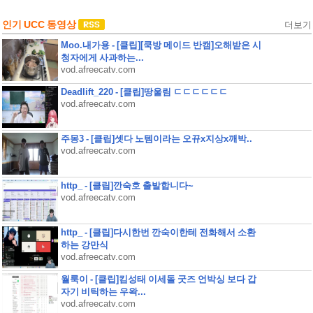
인기 UCC 동영상
더보기
Moo.내가용 - [클립][쿡방 메이드 반캠]오해받은 시
청자에게 사과하는...
vod.afreecatv.com
Deadlift_220 - [클립]땅울림 ㄷㄷㄷㄷㄷㄷ
vod.afreecatv.com
주몽3 - [클립]셋다 노템이라는 오뀨x지상x깨박..
vod.afreecatv.com
http_ - [클립]깐숙호 출발합니다~
vod.afreecatv.com
http_ - [클립]다시한번 깐숙이한테 전화해서 소환
하는 강만식
vod.afreecatv.com
월룩이 - [클립]킴성태 이세돌 굿즈 언박싱 보다 갑
자기 비틱하는 우왁...
vod.afreecatv.com