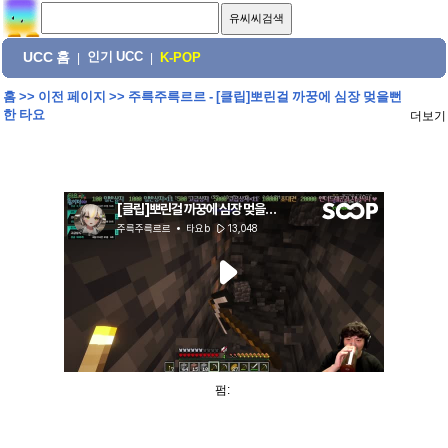
UCC 홈
인기 UCC
|
|
K-POP
홈
>>
이전 페이지
>>
주륵주륵르르 - [클립]뽀린걸 까꿍에 심장 멎을뻔
한 타요
더보기
펌: