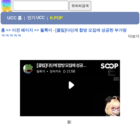
UCC 홈
인기 UCC
|
|
K-POP
홈
>>
이전 페이지
>>
월룩이 - [클립]다단계 합방 모집에 성공한 부가땅
ㅋㅋㅋㅋㅋ
더보기
펌: