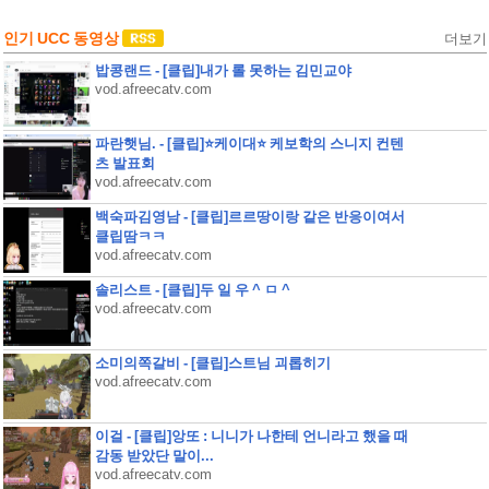
인기 UCC 동영상
더보기
밥콩랜드 - [클립]내가 롤 못하는 김민교야
vod.afreecatv.com
파란햇님. - [클립]⭐케이대⭐ 케보학의 스니지 컨텐
츠 발표회
vod.afreecatv.com
백숙파김영남 - [클립]르르땅이랑 같은 반응이여서
클립땀ㅋㅋ
vod.afreecatv.com
솔리스트 - [클립]두 일 우 ^ ㅁ ^
vod.afreecatv.com
소미의쪽갈비 - [클립]스트님 괴롭히기
vod.afreecatv.com
이걸 - [클립]앙또 : 니니가 나한테 언니라고 했을 때
감동 받았단 말이...
vod.afreecatv.com