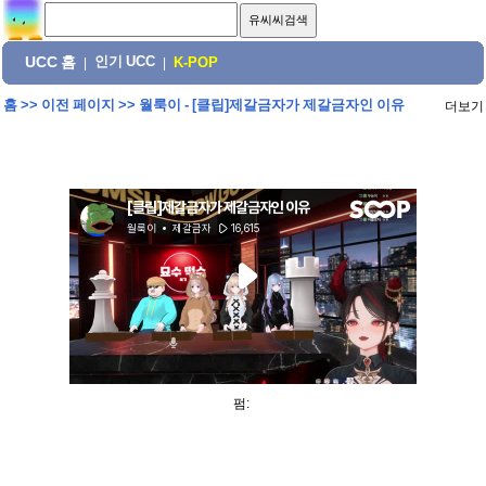
UCC 홈
인기 UCC
|
|
K-POP
홈
>>
이전 페이지
>>
월룩이 - [클립]제갈금자가 제갈금자인 이유
더보기
펌: