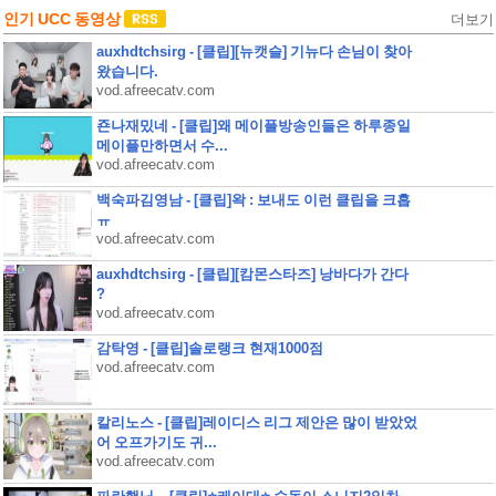
인기 UCC 동영상
더보기
auxhdtchsirg - [클립][뉴캣슬] 기뉴다 손님이 찾아
왔습니다.
vod.afreecatv.com
죤나재밌네 - [클립]왜 메이플방송인들은 하루종일
메이플만하면서 수...
vod.afreecatv.com
백숙파김영남 - [클립]왁 : 보내도 이런 클립을 크흡
ㅠ
vod.afreecatv.com
auxhdtchsirg - [클립][캄몬스타즈] 낭바다가 간다
?
vod.afreecatv.com
감탁영 - [클립]솔로랭크 현재1000점
vod.afreecatv.com
칼리노스 - [클립]레이디스 리그 제안은 많이 받았었
어 오프가기도 귀...
vod.afreecatv.com