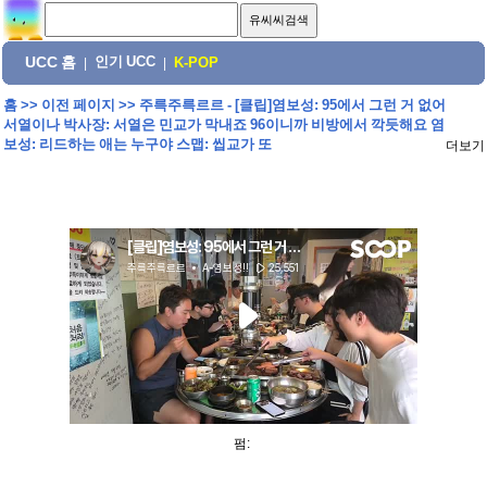
UCC 홈
인기 UCC
|
|
K-POP
홈
>>
이전 페이지
>>
주륵주륵르르 - [클립]염보성: 95에서 그런 거 없어
서열이나 박사장: 서열은 민교가 막내죠 96이니까 비방에서 깍듯해요 염
보성: 리드하는 애는 누구야 스맵: 씹교가 또
더보기
펌: