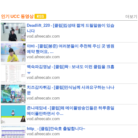
인기 UCC 동영상
더보기
Deadlift_220 - [클립]킴성태 짧게 드릴말씀이 있습
니다
vod.afreecatv.com
야바 - [클립]봉준) 여러분들이 추천해 주신 곳 병원
예약 했어요, ...
vod.afreecatv.com
백숙파김영남 - [클립]왁 : 보내도 이런 클립을 크흡
ㅠ
vod.afreecatv.com
치즈감자튀김 - [클립]만식님께 사과요구하는 나나
문
vod.afreecatv.com
죤나재밌네 - [클립]왜 메이플방송인들은 하루종일
메이플만하면서 수...
vod.afreecatv.com
http_ - [클립]깐숙호 출발합니다~
vod.afreecatv.com