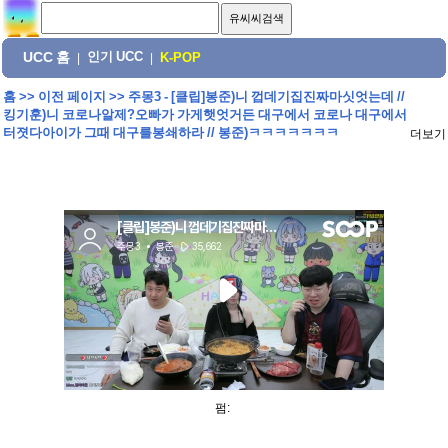
UCC 홈
인기 UCC
|
|
K-POP
홈
>>
이전 페이지
>>
주몽3 - [클립]봉준)니 껍데기집진짜마싯엇는데 //
킹기훈)니 코로나알제?오빠가 가게햇엇거든 대구에서 코로나 대구에서
터졋다아이가 그때 대구를봉쇄하라 // 봉준)ㅋㅋㅋㅋㅋㅋㅋ
더보기
펌: