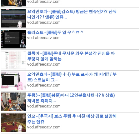
vod.afreecatv.com
으악민초다 - [클립]감스트) 방금은 엔쥬인가? 난워
니인가? / 엔쥬) 엔쥬...
vod.afreecatv.com
솔리스트 - [클립]두 일 우 ^ ㅁ ^
vod.afreecatv.com
월룩이 - [클립]존내 무서운 와우 본섭각 진심을 아
무렇지 않게 말하는...
vod.afreecatv.com
으악민초다 - [클립]니니) 부르 프사가 왜 저래? / 부
르) 스트님이 그...
vod.afreecatv.com
주몽3 - [클립]봉준)아니 12인분을시킷나? // 상호)
저녁은 흑돼지...
vod.afreecatv.com
연모 - [후국지] 보스 루팅 후 미친 예상 경로 설명해
주는 엔쥬
vod.afreecatv.com