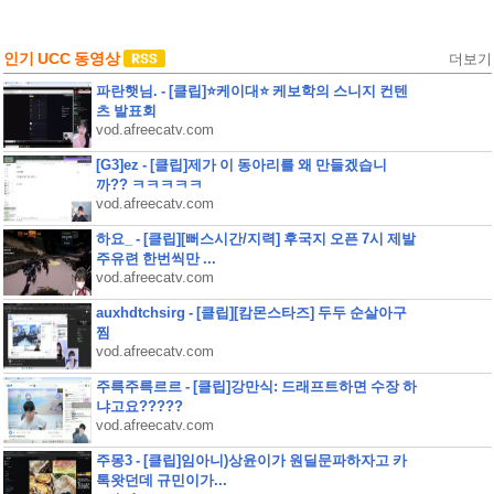
인기 UCC 동영상
더보기
파란햇님. - [클립]⭐케이대⭐ 케보학의 스니지 컨텐
츠 발표회
vod.afreecatv.com
[G3]ez - [클립]제가 이 동아리를 왜 만들겠습니
까?? ㅋㅋㅋㅋㅋ
vod.afreecatv.com
하요_ - [클립][뻐스시간/지력] 후국지 오픈 7시 제발
주유련 한번씩만 ...
vod.afreecatv.com
auxhdtchsirg - [클립][캄몬스타즈] 두두 순살아구
찜
vod.afreecatv.com
주륵주륵르르 - [클립]강만식: 드래프트하면 수장 하
냐고요?????
vod.afreecatv.com
주몽3 - [클립]임아니)상윤이가 원딜문파하자고 카
톡왓던데 규민이가...