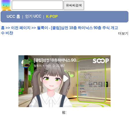
UCC 홈
인기 UCC
|
|
K-POP
홈
>>
이전 페이지
>>
월룩이 - [클립]삼전 18층 하이닉스 90층 주식 개고
수 비챤
더보기
펌: