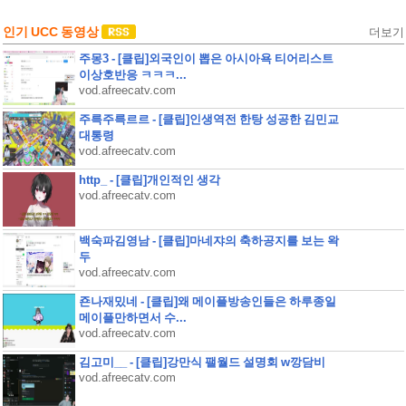
인기 UCC 동영상
더보기
주몽3 - [클립]외국인이 뽑은 아시아욕 티어리스트
이상호반응 ㅋㅋㅋ...
vod.afreecatv.com
주륵주륵르르 - [클립]인생역전 한탕 성공한 김민교
대통령
vod.afreecatv.com
http_ - [클립]개인적인 생각
vod.afreecatv.com
백숙파김영남 - [클립]마네쟈의 축하공지를 보는 왁
두
vod.afreecatv.com
죤나재밌네 - [클립]왜 메이플방송인들은 하루종일
메이플만하면서 수...
vod.afreecatv.com
김고미__ - [클립]강만식 팰월드 설명회 w깡담비
vod.afreecatv.com