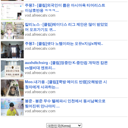
주몽3 - [클립]외국인이 뽑은 아시아욕 티어리스트
이상호반응 ㅋㅋㅋ...
vod.afreecatv.com
칼리노스 - [클립]레이디스 리그 제안은 많이 받았었
어 오프가기도 귀...
vod.afreecatv.com
주몽3 - [클립]셋다 노템이라는 오뀨x지상x깨박..
vod.afreecatv.com
auxhdtchsirg - [클립]정중만 K-중만컵 개막전 캄몬
vs엠비대 엔트리...
vod.afreecatv.com
Moo.내가용 - [클립][쿡방 메이드 반캠]오해받은 시
청자에게 사과하는...
vod.afreecatv.com
봉준 - 봉준 무수 텔레파시 인천에서 동서남북으로
찢어진뒤 만나야지 ...
vod.afreecatv.com