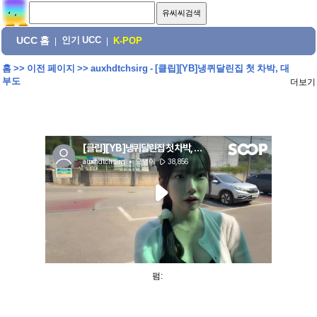
UCC 홈
인기 UCC
|
|
K-POP
홈
>>
이전 페이지
>>
auxhdtchsirg - [클립][YB]냉퀴달린집 첫 차박, 대
부도
더보기
펌: