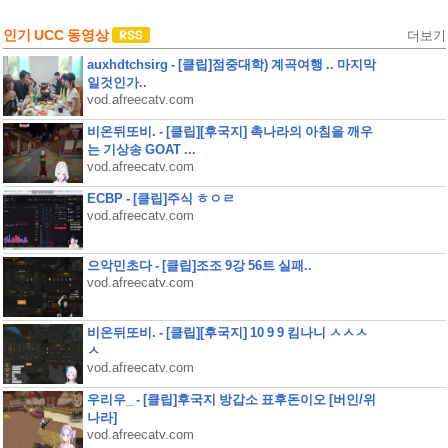
인기 UCC 동영상
더보기
auxhdtchsirg - [클립]점중대학) 계곡여행 .. 마지막
일것인가..
vod.afreecatv.com
비온뒤또비. - [클립][후국지] 촉나라의 아침을 깨우
는 기상송 GOAT ...
vod.afreecatv.com
ECBP - [클립]주식 ㅎㅇㄹ
vod.afreecatv.com
으악민초다 - [클립]조조 9강 56트 실패..
vod.afreecatv.com
비온뒤또비. - [클립][후국지] 10 9 9 킴나니 ㅅㅅㅅ
ㅅ
vod.afreecatv.com
우리우_ - [클립]후국지 방갑소 표후돈이오 [버인/위
나라]
vod.afreecatv.com