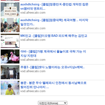
auxhdtchsirg - [클립]정중만 K-중만컵 개막전 캄몬
vs엠비대 엔트리...
vod.afreecatv.com
auxhdtchsirg - [클립]점중대학) 계곡여행 .. 마지막
일것인가..
vod.afreecatv.com
MK민교 - [클립]미오탱 BAD 피드백 해주는 김민교
vod.afreecatv.com
야바 - [클립]가평 계곡에서 물놀이로 극락 가는 이
지상 지린대
vod.afreecatv.com
주몽3 - [클립]셋다 노템이라는 오뀨x지상x깨박..
vod.afreecatv.com
봉준 - 봉준 무수 텔레파시 인천에서 동서남북으로
찢어진뒤 만나야지 ...
vod.afreecatv.com