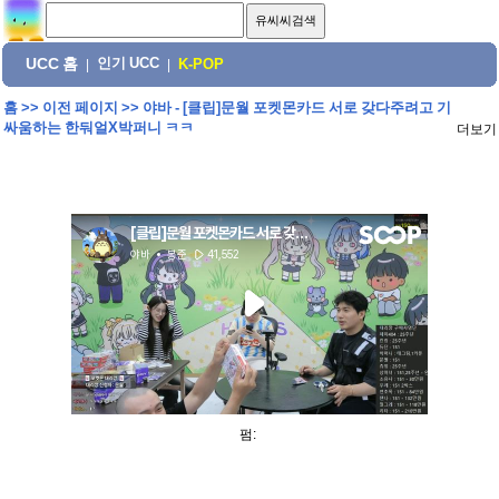
UCC 홈
인기 UCC
|
|
K-POP
홈
>>
이전 페이지
>>
야바 - [클립]문월 포켓몬카드 서로 갖다주려고 기
싸움하는 한둬얼X박퍼니 ㅋㅋ
더보기
펌: