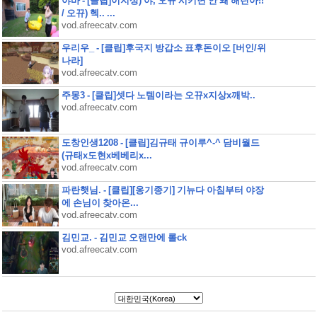
야바 - [클립]이지상) 야, 오뀨 시키면 안 돼 해린아!!
/ 오뀨) 헥.. ...
vod.afreecatv.com
우리우_ - [클립]후국지 방갑소 표후돈이오 [버인/위
나라]
vod.afreecatv.com
주몽3 - [클립]셋다 노템이라는 오뀨x지상x깨박..
vod.afreecatv.com
도창인생1208 - [클립]김규태 규이루^-^ 담비월드
(규태x도현x베베리x...
vod.afreecatv.com
파란햇님. - [클립][옹기종기] 기뉴다 아침부터 야장
에 손님이 찾아온...
vod.afreecatv.com
김민교. - 김민교 오랜만에 롤ck
vod.afreecatv.com