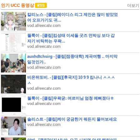
인기 UCC 동영상
더보기
칼리노스 - [클립]레이디스 리그 제안은 많이 받았었
어 오프가기도 귀...
vod.afreecatv.com
월룩이 - [클립]킴성태 이세돌 굿즈 언박싱 보다 갑
자기 비틱하는 우왁...
vod.afreecatv.com
auxhdtchsirg - [클립]점중대학) 계곡여행 .. 마지막
일것인가..
vod.afreecatv.com
비온뒤또비. - [클립][후국지] 10 9 9 킴나니 ㅅㅅㅅ
ㅅ
vod.afreecatv.com
월룩이 - [클립]우왁굳: 여르미님 엄청 예뻐졌다ㅎ
vod.afreecatv.com
솔리스트 - [클립]케이 궁금한거 뭐든지 물어보세요
vod.afreecatv.com