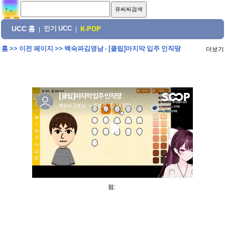
UCC 홈
인기 UCC
|
|
K-POP
홈
>>
이전 페이지
>>
백숙파김영남 - [클립]마지막 입주 인직땅
더보기
펌: