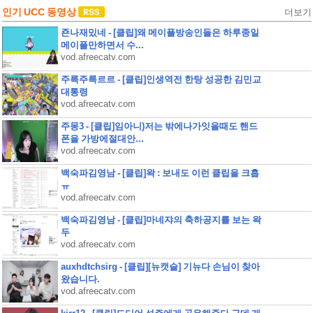
인기 UCC 동영상
더보기
죤나재밌네 - [클립]왜 메이플방송인들은 하루종일
메이플만하면서 수...
vod.afreecatv.com
주륵주륵르르 - [클립]인생역전 한탕 성공한 김민교
대통령
vod.afreecatv.com
주몽3 - [클립]임아니)저는 밖에나가잇을때도 핸드
폰을 가방에절대안...
vod.afreecatv.com
백숙파김영남 - [클립]왁 : 보내도 이런 클립을 크흡
ㅠ
vod.afreecatv.com
백숙파김영남 - [클립]마네쟈의 축하공지를 보는 왁
두
vod.afreecatv.com
auxhdtchsirg - [클립][뉴캣슬] 기뉴다 손님이 찾아
왔습니다.
vod.afreecatv.com