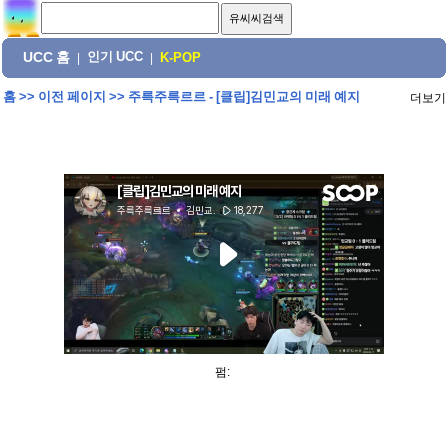
UCC 홈
인기 UCC
|
|
K-POP
홈
>>
이전 페이지
>>
주륵주륵르르 - [클립]김민교의 미래 예지
더보기
펌: