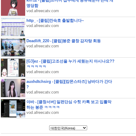
kirr12 - [클립]드디어 섭주에게 공유해준다 근데 개
명당함
vod.afreecatv.com
http_ - [클립]깐숙호 출발합니다~
vod.afreecatv.com
Deadlift_220 - [클립]봉준 클창 감자탕 회동
vod.afreecatv.com
[G3]ez - [클립]고조선을 누가 세웠는지 아시나요??
ㅋㅋㅋㅋㅋ
vod.afreecatv.com
auxhdtchsirg - [클립][캄몬스타즈] 낭바다가 간다
?
vod.afreecatv.com
야바 - [클창서버] 일편단심 수힛 카톡 보고 입틀막
하는 봉준 ㅋㅋㅋㅋ
vod.afreecatv.com