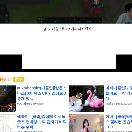
펌:
이메일
•
주소
•
에디터
•
HTML
 동영상
auxhdtchsirg - [클립][캄몬스
야바 - [클립]
타즈] 3회 유스 CK ? 입장료 3
놀이로 극락 가
통개 있...
대
vod.afreecatv.com
vod.afreecatv.com
하영 누구였냐고 나는?
월룩이 - [클립]킴성태 이세돌
야바 - [클립]
굿즈 언박싱 보다 갑자기 비틱
스 펠리컨 연습
콜 및 무상 수리 안내
하는 우왁...
ㅋㅋ