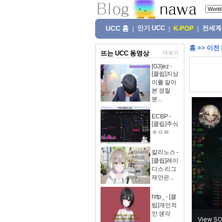
UCC 홈
인기 UCC
전세계
|
|
K-POP
|
홈
>>
이전
뜨는 UCC 동영상
더보기
[G3]ez -
[클립]지상
이를 알아
본 경찰
분...
ECBP -
[클립]주식
ㅎㅇㄹ
칼리노스 -
[클립]레이
디스 리그
제안은...
http_ - [클
립]개인적
인 생각