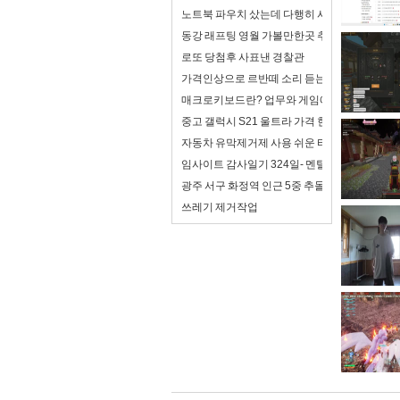
노트북 파우치 샀는데 다행히 사이즈가 맞음
동강 래프팅 영월 가볼만한곳 추천
로또 당첨후 사표낸 경찰관
가격인상으로 르반떼 소리 듣는 아반떼 풀체인
매크로키보드란? 업무와 게임에서 제대로 활용
중고 갤럭시 S21 울트라 가격 현재 평균 얼마나
자동차 유막제거제 사용 쉬운 타입 추천
임사이트 감사일기 324일- 멘탈이 조금 좋아져
광주 서구 화정역 인근 5중 추돌...사상자 6명
쓰레기 제거작업