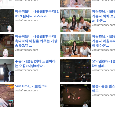
vod.afreecatv.com
vod.afreecatv.com
비온뒤또비. - [클립][후국지] 1
파란햇님. - [클
0 9 9 킴나니 ㅅㅅㅅㅅ
기뉴다 혜화 보
vod.afreecatv.com
w. 하윤...
지 사전예약 결과는 반전이었다
vod.afreecatv.com
 될까
비온뒤또비. - [클립][후국지]
파란햇님. - [클
촉나라의 아침을 깨우는 기상
기뉴다 아침부터
송 GOAT ...
이 찾아온...
서
vod.afreecatv.com
vod.afreecatv.com
주몽3 - [클립]셋다 노템이라
으악민초다 - [클
는 오뀨x지상x깨박..
6트 실패..
vod.afreecatv.com
vod.afreecatv.com
SunTime_ - [클립]5퍼
봉준 - 봉준 빌
vod.afreecatv.com
이드
vod.afreecatv.com