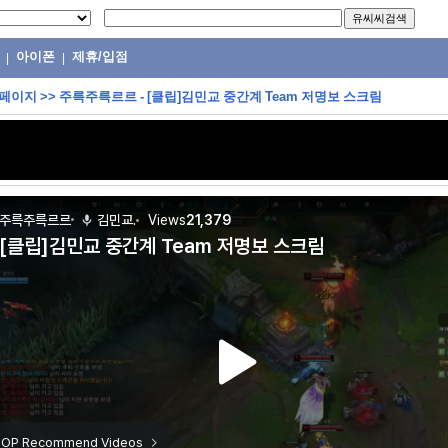
아이폰
제휴/입점
|
|
 페이지
>>
주륵주륵르르 - [클립]김민교 중간계 Team 저명보 스크림