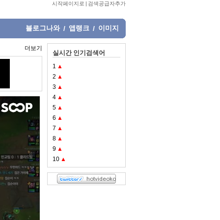
시작페이지로
|
검색공급자추가
블로그나와
앱랭크
이미지
/
/
더보기
실시간 인기검색어
1
▲
2
▲
3
▲
4
▲
5
▲
6
▲
7
▲
8
▲
9
▲
10
▲