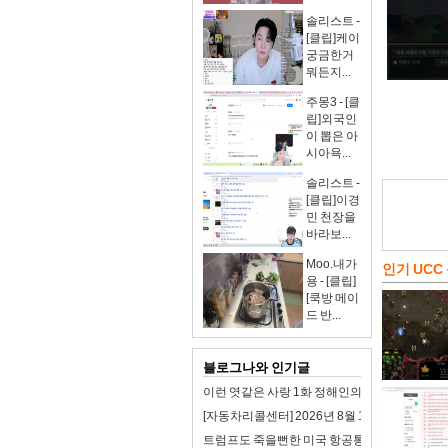
솔리스트 -
[클립]케이
궁금한거
뭐든지...
주몽3 - [클
립]외국인
이 뽑은 아
시아욕...
솔리스트 -
[클립]이경
민 천장을
바라보...
Moo.내가
인기 UCC
용 - [클립]
[쿡방 메이
드 반...
블로그나와 인기글
이런 엿같은 사랑 1화 정해인의 첫사랑 맑눈광 
[자동차리콜센터] 2026년 8월 1주차 자동차 리
트럼프도 죽을뻔한 미국 항공통제 시스템