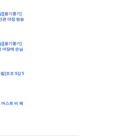
립][옹기종기]
안관 야장 방송
립][옹기종기]
 야장에 손님
립]조조 9강 5
스 머스트 비 페