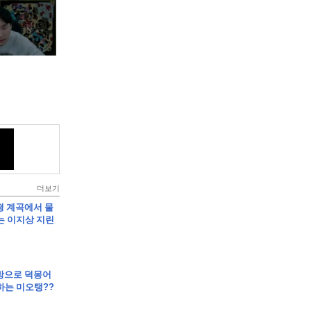
더보기
가평 계곡에서 물
는 이지상 지린
먹방으로 덕몽어
하는 미오탱??