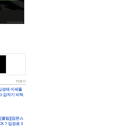
더보기
]킴성태 이세돌
다 갑자기 비틱
 - [클립][캄몬스
CK ? 입장료 3