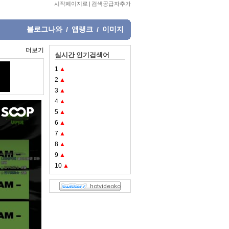
시작페이지로
|
검색공급자추가
블로그나와
앱랭크
이미지
/
/
더보기
실시간 인기검색어
1
▲
2
▲
3
▲
4
▲
5
▲
6
▲
7
▲
8
▲
9
▲
10
▲