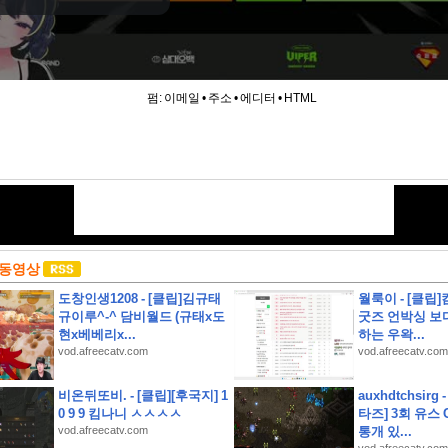
펌:
이메일
•
주소
•
에디터
•
HTML
 동영상
도창인생1208 - [클립]김규태
월룩이 - [클립
규이루^-^ 담비월드 (규태x도
굿즈 언박싱 보
현x베베리x...
하는 우왁...
vod.afreecatv.com
vod.afreecatv.com
비온뒤또비. - [클립][후국지] 1
auxhdtchsirg
하영 누구였냐고 나는?
0 9 9 킴나니 ㅅㅅㅅㅅ
타즈] 3회 유스 
vod.afreecatv.com
통개 있...
사 서류 뭉치 잃어버림