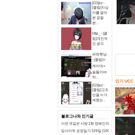
[G3]ez -
[클립]지상
이를 알아
본 경찰
분...
http_ - [클
립]개인적
인 생각
파란햇님.
- [클립]⭐
케이대⭐
슬돌이vs
히...
인기 UCC
[G3]ez -
[클립]고조
선을 누가
세웠는...
블로그나와 인기글
이런 엿같은 사랑 1화 정해인의 첫사랑 맑눈광 
임사이트 성장일기 329일 (100일 챌린지): 회