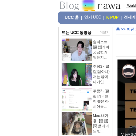
UCC 홈
인기 UCC
전세계
|
|
K-POP
|
홈
>>
이전
뜨는 UCC 동영상
더보기
솔리스트 -
[클립]케이
궁금한거
뭐든지...
주몽3 - [클
립]임아니)
저는 밖에
나가잇...
주몽3 - [클
립]외국인
이 뽑은 아
시아욕...
Moo.내가
용 - [클립]
[쿡방 메이
드 반...