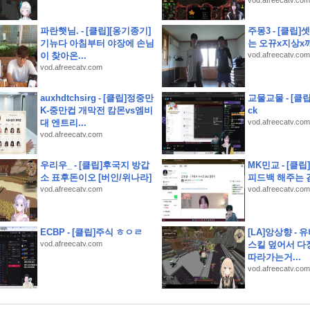
vod.afreecatv.com
대게 포장 택배
파란햇님. - [클립][옹기종기]
주몽3 - [클립
기뉴다 아침부터 야장에 손님
는 오뀨x지상x깨
이 찾아온...
vod.afreecatv.com
vod.afreecatv.com
auxhdtchsirg - [클립]정중만
교물교물 - [클
K-중만컵 개막전 캄몬vs엠비
ck
대 엔트리...
vod.afreecatv.com
구부, 위덕대에 2-0 승리.
vod.afreecatv.com
회전초밥 쿠라스시 예약
우리우_ - [클립]후국지 방갑
MK민교 - [클립
운세
소 표후돈이오 [버인/위나라]
피드백 해주는 
vod.afreecatv.com
vod.afreecatv.com
ECBP - [클립]주식 ㅎㅇㄹ
[LA]앙상향 -
vod.afreecatv.com
스킬 덮어서 다
따라가는거...
vod.afreecatv.com