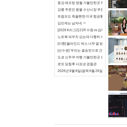
동강 래프팅 영월 가볼만한곳 추천
강릉 주문진 풍물 수산시장 주문진항 정혁수산 
트럼프도 죽을뻔한 미국 항공통제 시스템
김민재는 남자네 ㅋ
[2026 K리그2] 21R 수원 vs 김해 풀 하이라이트
노트북 파우치 샀는데 다행히 사이즈가 맞음
[이환] 블라인드 박스 너무 열 받는다.
[선수권] '우리는 결승전으로 간다!' 고려대 여자축
도쿄 신주쿠 여행 가볼만한곳 도쿄 스시 맛집 
로또 당첨후 사표낸 경찰관
2026년 8월 8일(음력 6월 26일) 토요일 띠별 