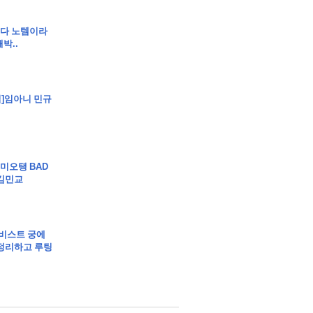
]셋다 노템이라
박..
립]임아니 민규
]미오탱 BAD
김민교
 유비스트 궁에
정리하고 루팅