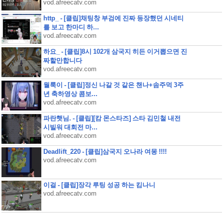
vod.afreecatv.com
http_ - [클립]채팅창 부검에 진짜 등장했던 시네티
를 보고 한마디 하...
vod.afreecatv.com
하요_ - [클립]8시 102개 삼국지 히든 이거뽑으면 진
짜할만합니다
vod.afreecatv.com
월룩이 - [클립]정신 나갈 것 같은 챈나+솜주먹 3주
년 축하영상 콤보...
vod.afreecatv.com
파란햇님. - [클립][캄 몬스타즈] 스타 김민철 내전
시빌워 대회전 마...
vod.afreecatv.com
Deadlift_220 - [클립]삼국지 오나라 여몽 !!!!
vod.afreecatv.com
이걸 - [클립]장각 루팅 성공 하는 킴나니
vod.afreecatv.com