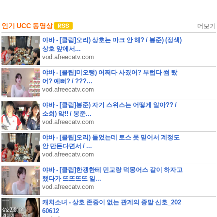
인기 UCC 동영상
더보기
야바 - [클립]오리) 상호는 마크 안 해? / 봉준) (정색)
상호 앞에서...
vod.afreecatv.com
야바 - [클립]미오탱) 어쩌다 사겼어? 부럽다 썸 탔
어? 예뻐? / ???...
vod.afreecatv.com
야바 - [클립]봉준) 자기 스위스는 어떻게 알아?? /
소희) 앜!! / 봉준...
vod.afreecatv.com
야바 - [클립]오리) 들었는데 토스 못 믿어서 계정도
안 만든다면서 / ...
vod.afreecatv.com
야바 - [클립]한갱한테 민교랑 덕몽어스 같이 하자고
했다가 뜨뜨뜨뜨 일...
vod.afreecatv.com
캐치소녀 - 상호 존중이 없는 관계의 종말 신호_202
60612