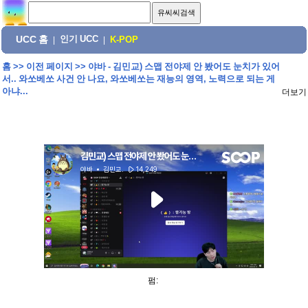
UCC 홈
인기 UCC
|
|
K-POP
홈
>>
이전 페이지
>>
야바 - 김민교) 스맵 전야제 안 봤어도 눈치가 있어
서.. 와쏘베쏘 사건 안 나요, 와쏘베쏘는 재능의 영역, 노력으로 되는 게
아냐...
더보기
펌: