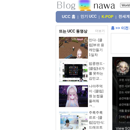
UCC 홈
인기 UCC
전세계
|
|
K-POP
|
홈
>>
이전
뜨는 UCC 동영상
더보기
민댜 - [클
립]부르 용
캐만들기
1일차
밥콩랜드 -
[클립]내가
롤 못하는
김민교...
나야주먹
이 - [클립]
뭔 눈썹을
올려줘
ㅋ...
주륵주륵
르르 - [클
립]강만식:
드래프트