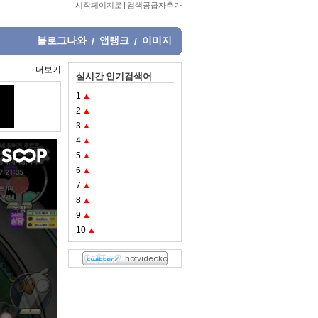
시작페이지로
|
검색공급자추가
블로그나와
앱랭크
이미지
/
/
더보기
실시간 인기검색어
1
▲
2
▲
3
▲
4
▲
5
▲
6
▲
7
▲
8
▲
9
▲
10
▲