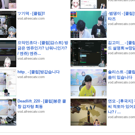
vod.afreecatv.com
 되는 이유
표준규격 공개
ツ기덕 - [클립]!!
-범댕이 - [클
 "2050년까지 지속" 경고
vod.afreecatv.com
타즈
vod.afreecatv.com
으악민초다 - [클립]감스트) 방
김고미__ - [
 본격화"
금은 엔쥬인가? 난워니인가?
드 설명회 w깡
 민주당 전당대회
/ 엔쥬) 엔쥬...
vod.afreecatv.com
vod.afreecatv.com
더 중요”
 생존 수칙
http_ - [클립]방갑습니다
솔리스트 - [클
vod.afreecatv.com
씀이 있습니다
운세
vod.afreecatv.com
Deadlift_220 - [클립]봉준 클
연모 - [후국지]
창 감자탕 회동
씨 적토마 있어요
vod.afreecatv.com
나? / ...
vod.afreecatv.com