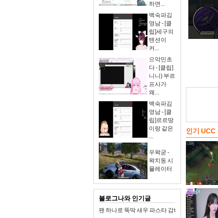
하면...
백숙파김
영남 - [클
립]세구의
텐션이
커...
으악민초
다 - [클립]
니니) 부르
프사가
왜...
백숙파김
영남 - [클
립]르르땅
이랑 같은
인기 UCC
...
우왁굳 -
왁치동 시
뮬레이터
블로그나와 인기글
팬 하나로 뚝딱 새우 파스타 감바스 원팬파스타