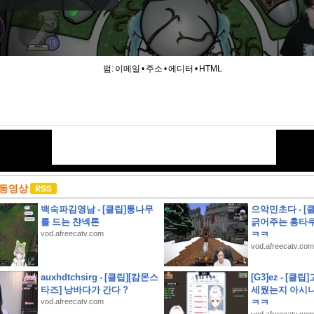
펌:
이메일
•
주소
•
에디터
•
HTML
 동영상
백숙파김영남 - [클립]통나무
으악민초다 - [
를 드는 챤넥톤
긁어주는 홍타
vod.afreecatv.com
ㅋㅋ
vod.afreecatv.com
auxhdtchsirg - [클립][캄몬스
[G3]ez - [
타즈] 낭바다가 간다 ?
세웠는지 아시나
vod.afreecatv.com
ㅋㅋ
 만들기