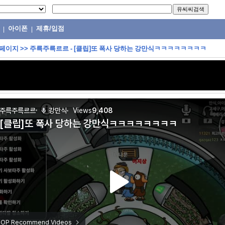
아이폰
제휴/입점
|
|
 페이지
>>
주륵주륵르르 - [클립]또 폭사 당하는 강만식ㅋㅋㅋㅋㅋㅋㅋㅋ