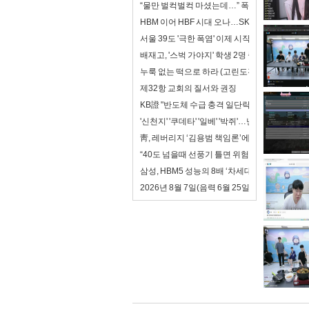
“물만 벌컥벌컥 마셨는데…” 폭염에 맹물이 독이
HBM 이어 HBF 시대 오나…SK하이닉스, 첫 
서울 39도 '극한 폭염' 이제 시작일 뿐…전문가들
배재고, '스벅 가야지' 학생 2명 중징계
누룩 없는 떡으로 하라 (고린도전서5장 1-8절)
제32항 교회의 질서와 권징
KB證 "반도체 수급 충격 일단락…8월 실적 장세
'신천지' '쿠데타' '일베' '박쥐'…난타전 치닫는
靑, 레버리지 ‘김용범 책임론’에 “대책 챙기는 게 
“40도 넘을때 선풍기 틀면 위험”…WHO의 폭염
삼성, HBM5 성능의 8배 ‘차세대 zHBM’ 승부수
2026년 8월 7일(음력 6월 25일) 금요일 띠별 