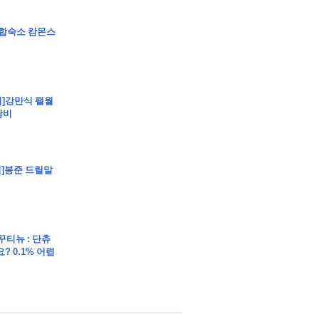
립]합숙소 캄몬스
클립]강만식 팰월
담비
립]봉준 드릴말
 꾸티뉴 : 단츄
? 0.1% 어렵