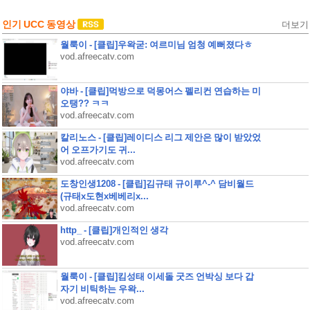
인기 UCC 동영상
더보기
월룩이 - [클립]우왁굳: 여르미님 엄청 예뻐졌다ㅎ
vod.afreecatv.com
야바 - [클립]먹방으로 덕몽어스 펠리컨 연습하는 미
오탱?? ㅋㅋ
vod.afreecatv.com
칼리노스 - [클립]레이디스 리그 제안은 많이 받았었
어 오프가기도 귀...
vod.afreecatv.com
도창인생1208 - [클립]김규태 규이루^-^ 담비월드
(규태x도현x베베리x...
vod.afreecatv.com
http_ - [클립]개인적인 생각
vod.afreecatv.com
월룩이 - [클립]킴성태 이세돌 굿즈 언박싱 보다 갑
자기 비틱하는 우왁...
vod.afreecatv.com