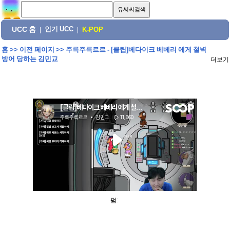
UCC 홈
인기 UCC
|
|
K-POP
홈
>>
이전 페이지
>>
주륵주륵르르 - [클립]베다이크 베베리 에게 철벽
방어 당하는 김민교
더보기
펌: