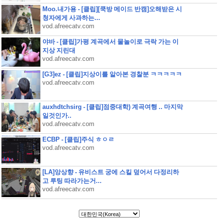
Moo.내가용 - [클립][쿡방 메이드 반캠]오해받은 시
청자에게 사과하는...
vod.afreecatv.com
야바 - [클립]가평 계곡에서 물놀이로 극락 가는 이
지상 지린대
vod.afreecatv.com
[G3]ez - [클립]지상이를 알아본 경찰분 ㅋㅋㅋㅋㅋ
vod.afreecatv.com
auxhdtchsirg - [클립]점중대학) 계곡여행 .. 마지막
일것인가..
vod.afreecatv.com
ECBP - [클립]주식 ㅎㅇㄹ
vod.afreecatv.com
[LA]앙상향 - 유비스트 궁에 스킬 덮어서 다정리하
고 루팅 따라가는거...
vod.afreecatv.com