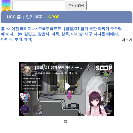
UCC 홈
인기 UCC
|
|
K-POP
홈
>>
이전 페이지
>>
주륵주륵르르 - [클립]OT 참가 못한 아싸가 구구덕
에 끼다... (w. 김민교, 강만식, 머독, 상득, 이지상, 세구,나나문,베베리,
아이네, 부가,키마)
더보기
펌: