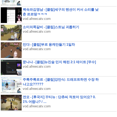
백숙파김영남 - [클립]세구의 텐션이 커서 소리를 낮
춘 르르땅ㅋㅋㅋ
vod.afreecatv.com
소미의쪽갈비 - [클립]스트님 괴롭히기
vod.afreecatv.com
민댜 - [클립]부르 용캐만들기 1일차
vod.afreecatv.com
문나나 - [클립]뉴진숲 민지 해린 2:1 데이트 [무수]
vod.afreecatv.com
주륵주륵르르 - [클립]강만식: 드래프트하면 수장 하
냐고요?????
vod.afreecatv.com
연모 - [후국지] 꾸티뉴 : 단츄씨 적토마 있어요? 0.
1% 어렵나? / ...
vod.afreecatv.com