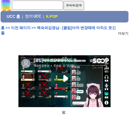
UCC 홈
인기 UCC
|
|
K-POP
홈
>>
이전 페이지
>>
백숙파김영남 - [클립]아까 변장때메 아직도 웃긴
쭐
더보기
펌: