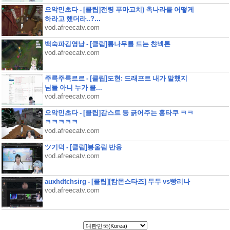
으악민초다 - [클립]전령 푸마고치) 촉나라를 어떻게
하라고 했더라..?...
vod.afreecatv.com
백숙파김영남 - [클립]통나무를 드는 챤넥톤
vod.afreecatv.com
주륵주륵르르 - [클립]도현: 드래프트 내가 말했지
님들 아니 누가 클...
vod.afreecatv.com
으악민초다 - [클립]감스트 등 긁어주는 홍타쿠 ㅋㅋ
ㅋㅋㅋㅋㅋ
vod.afreecatv.com
ツ기덕 - [클립]봉울림 반응
vod.afreecatv.com
auxhdtchsirg - [클립][캄몬스타즈] 두두 vs빵리나
vod.afreecatv.com