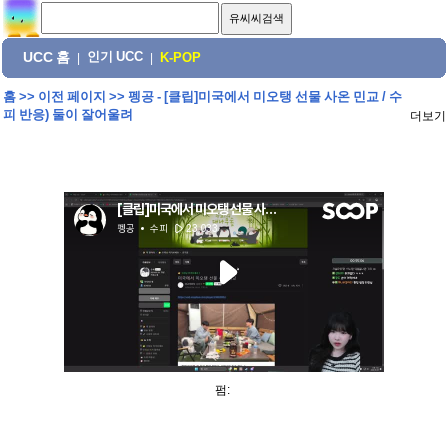
UCC 홈
인기 UCC
|
|
K-POP
홈
>>
이전 페이지
>>
펭공 - [클립]미국에서 미오탱 선물 사온 민교 / 수
피 반응) 둘이 잘어울려
더보기
펌: