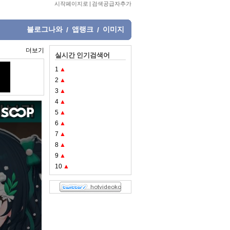
시작페이지로
|
검색공급자추가
블로그나와
앱랭크
이미지
/
/
더보기
실시간 인기검색어
1
▲
2
▲
3
▲
4
▲
5
▲
6
▲
7
▲
8
▲
9
▲
10
▲