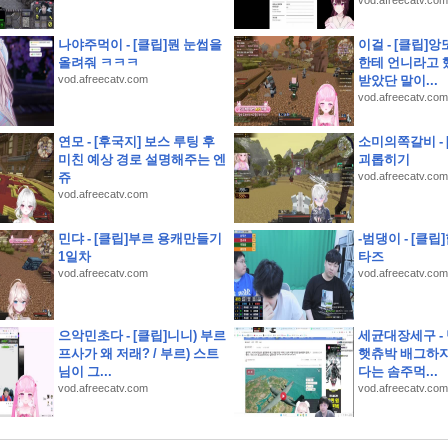
vod.afreecatv.com
기소개 스크립트 및 실제 면접 합격 답안
나야주먹이 - [클립]뭔 눈썹을
이걸 - [클립]앙
추
올려줘 ㅋㅋㅋ
한테 언니라고 
vod.afreecatv.com
받았단 말이...
vod.afreecatv.com
레인지 40초면 끝
연모 - [후국지] 보스 루팅 후
소미의쪽갈비 -
미친 예상 경로 설명해주는 엔
괴롭히기
녕.
쥬
vod.afreecatv.com
] 동기부여를 가득 채워라! J리그 백년구상리그
vod.afreecatv.com
민댜 - [클립]부르 용캐만들기
-범댕이 - [클
1일차
타즈
 옥천묘목공원
vod.afreecatv.com
vod.afreecatv.com
으악민초다 - [클립]니니) 부르
세균대장세구 -
프사가 왜 저래? / 부르) 스트
햇츄박 배그하자
님이 그...
다는 솜주먹...
vod.afreecatv.com
vod.afreecatv.com