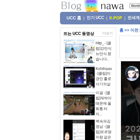
UCC 홈
인기 UCC
전세계
|
|
K-POP
|
홈
>>
이전
뜨는 UCC 동영상
더보기
http_ - [클
립]강만식
뉴만식 왔
습니다..
Kohlhaas
- [클립]이
경민 홀로
서기의삶
이걸 - [클
립]재박이
때문에 울
화통 터
지...
백숙파김
영남 - [클
립]르르땅
이랑 같은