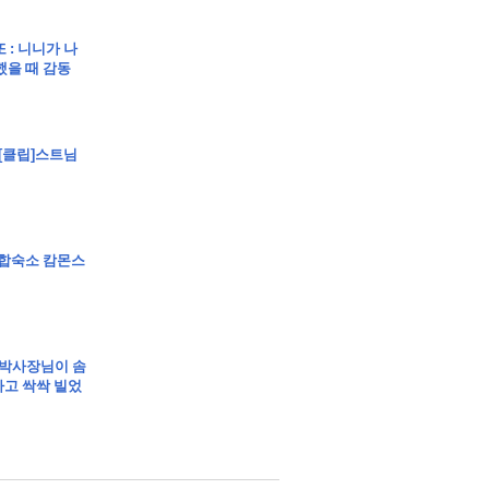
또 : 니니가 나
했을 때 감동
 [클립]스트님
립]합숙소 캄몬스
 박사장님이 솜
고 싹싹 빌었