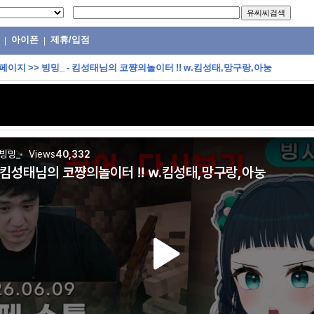
아이폰
제휴/입점
|
|
 페이지
>>
빙밍_ - 킴성태님의 코쨩의놀이터 !! w.킴성태,망구랑,아눙