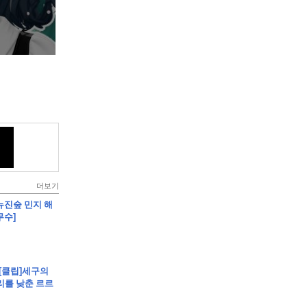
더보기
]뉴진숲 민지 해
무수]
 [클립]세구의
리를 낮춘 르르