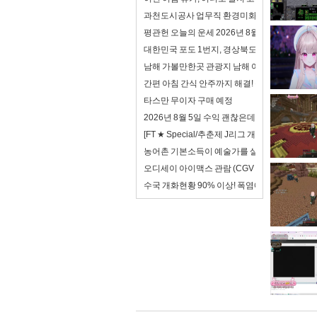
과천도시공사 업무직 환경미화 면접 합격자료 자
평관헌 오늘의 운세 2026년 8월 7일 계축日 입
대한민국 포도 1번지, 경상북도!
남해 가볼만한곳 관광지 남해 여행 코스
간편 아침 간식 안주까지 해결! 동원 어델리 전자
타스만 무이자 구매 예정
2026년 8월 5일 수익 괜찮은데? 하지만 이제 안
[FT ★ Special/추춘제 J리그 개막특집 2/3
농어촌 기본소득이 예술가를 살리는 방법
오디세이 아이맥스 관람 (CGV 천호 아이맥스)
수국 개화현황 90% 이상! 폭염에도 아름다운