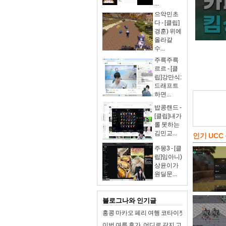
...
으악민초
다 - [클립]
경훈) 위에
올라갈
수...
주륵주륵
르르 - [클
립]강만식:
드래프트
하면...
밥콩랜드 -
[클립]내가
롤 못하는
김민교...
인기 UCC
주몽3 - [클
립]임아니)
상윤이가
원딜문...
블로그나와 인기글
홍콩 마카오 페리 여행 코타이젯 터보젯 가격 예
이번 여름 휴가, 어디로 갈지 고민이라면? 동해