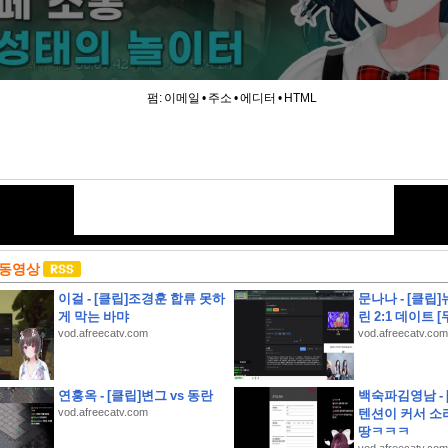
펌:
이메일
•
주소
•
에디터
•
HTML
 동영상
이걸 - [클립]조경훈 합류 못하
문나나 - [클립
게 막는 바먀
린 2:1 데이트 [
vod.afreecatv.com
vod.afreecatv.com
연홍옥 - [클립]변그 vs 동란
백숙파김영남 -
vod.afreecatv.com
텐션이 커서 소
약
땅ㅋㅋㅋ
안 해수욕장 개폐장 일정 지금 바로 확인해 보세요!