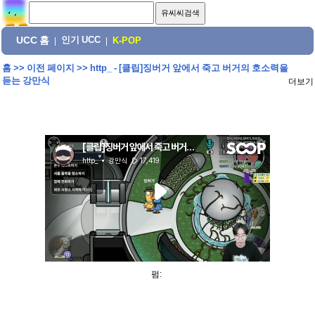
UCC 홈
인기 UCC
|
|
K-POP
홈
>>
이전 페이지
>>
http_ - [클립]징버거 앞에서 죽고 버거의 호소력을
듣는 강만식
더보기
펌: