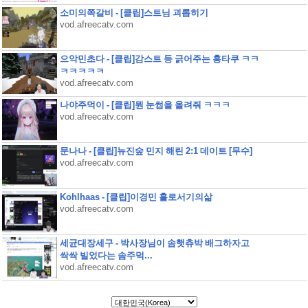
소미의쪽갈비 - [클립]스트님 괴롭히기
vod.afreecatv.com
으악민초다 - [클립]감스트 등 긁어주는 홍타쿠 ㅋㅋ
ㅋㅋㅋㅋㅋ
vod.afreecatv.com
나야주먹이 - [클립]뭔 눈썹을 올려줘 ㅋㅋㅋ
vod.afreecatv.com
문나나 - [클립]뉴진숲 민지 해린 2:1 데이트 [무수]
vod.afreecatv.com
Kohlhaas - [클립]이경민 홀로서기의삶
vod.afreecatv.com
세균대장세구 - 박사장님이 솜햇츄박 배그하자고
싹싹 빌었다는 솜주먹...
vod.afreecatv.com