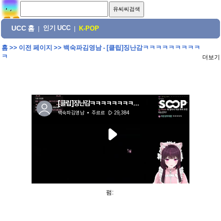
UCC 홈
인기 UCC
|
|
K-POP
홈
>>
이전 페이지
>>
백숙파김영남 - [클립]징난감ㅋㅋㅋㅋㅋㅋㅋㅋㅋ
ㅋ
더보기
펌: