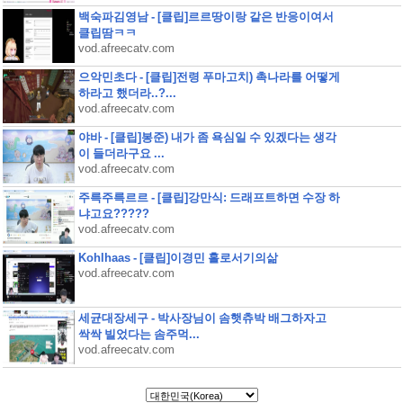
백숙파김영남 - [클립]르르땅이랑 같은 반응이여서
클립땀ㅋㅋ
vod.afreecatv.com
으악민초다 - [클립]전령 푸마고치) 촉나라를 어떻게
하라고 했더라..?...
vod.afreecatv.com
야바 - [클립]봉준) 내가 좀 욕심일 수 있겠다는 생각
이 들더라구요 ...
vod.afreecatv.com
주륵주륵르르 - [클립]강만식: 드래프트하면 수장 하
냐고요?????
vod.afreecatv.com
Kohlhaas - [클립]이경민 홀로서기의삶
vod.afreecatv.com
세균대장세구 - 박사장님이 솜햇츄박 배그하자고
싹싹 빌었다는 솜주먹...
vod.afreecatv.com