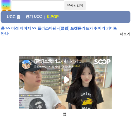
UCC 홈
인기 UCC
|
|
K-POP
홈
>>
이전 페이지
>>
플라즈마단 - [클립] 포켓몬카드가 취미가 되버린
안나
더보기
펌: