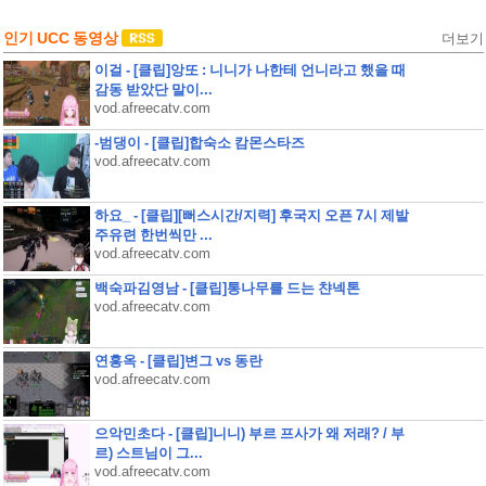
인기 UCC 동영상
더보기
이걸 - [클립]앙또 : 니니가 나한테 언니라고 했을 때
감동 받았단 말이...
vod.afreecatv.com
-범댕이 - [클립]합숙소 캄몬스타즈
vod.afreecatv.com
하요_ - [클립][뻐스시간/지력] 후국지 오픈 7시 제발
주유련 한번씩만 ...
vod.afreecatv.com
백숙파김영남 - [클립]통나무를 드는 챤넥톤
vod.afreecatv.com
연홍옥 - [클립]변그 vs 동란
vod.afreecatv.com
으악민초다 - [클립]니니) 부르 프사가 왜 저래? / 부
르) 스트님이 그...
vod.afreecatv.com