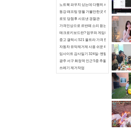
노트북 파우치 샀는데 다행히 사이즈가 맞음
동강 래프팅 영월 가볼만한곳 추천
로또 당첨후 사표낸 경찰관
가격인상으로 르반떼 소리 듣는 아반떼 풀체인
매크로키보드란? 업무와 게임에서 제대로 활용
중고 갤럭시 S21 울트라 가격 현재 평균 얼마나
자동차 유막제거제 사용 쉬운 타입 추천
임사이트 감사일기 324일- 멘탈이 조금 좋아져
광주 서구 화정역 인근 5중 추돌...사상자 6명
쓰레기 제거작업