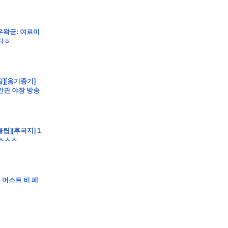
]우왁굳: 여르미
다ㅎ
립][옹기종기]
안관 야장 방송
클립][후국지] 1
ㅅㅅㅅㅅ
스 머스트 비 페