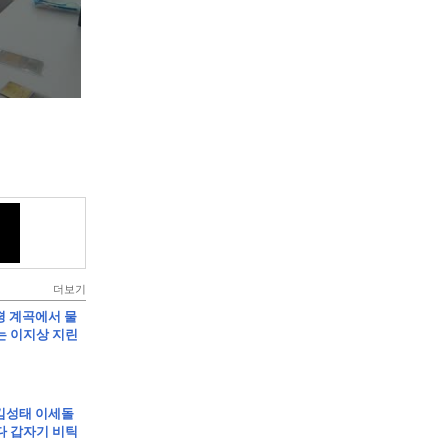
더보기
가평 계곡에서 물
는 이지상 지린
]킴성태 이세돌
다 갑자기 비틱