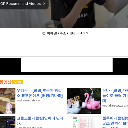
펌:
이메일
•
주소
•
에디터
•
HTML
 동영상
우리우_ - [클립]후국지 방갑
야바 - [클립]
소 표후돈이오 [버인/위나라]
놀이로 극락 가
vod.afreecatv.com
대
vod.afreecatv.com
하영 누구였냐고 나는?
교물교물 - [클립]임아니 민규
월룩이 - [클립
콜 및 무상 수리 안내
ck
굿즈 언박싱 보