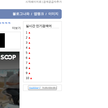
시작페이지로
|
검색공급자추가
블로그나와
앱랭크
이미지
/
/
ㅋㅋㅋㅋㅋ
실시간 인기검색어
더보기
1
▲
2
▲
3
▲
4
▲
5
▲
6
▲
7
▲
8
▲
9
▲
10
▲