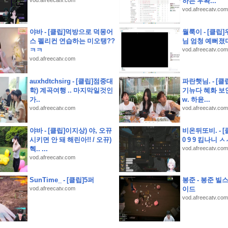
vod.afreecatv.com
하는 우왁...
vod.afreecatv.com
야바 - [클립]먹방으로 덕몽어
월룩이 - [클립
스 펠리컨 연습하는 미오탱??
님 엄청 예뻐졌
지 사전예약 결과는 반전이었다
ㅋㅋ
vod.afreecatv.com
vod.afreecatv.com
 될까
auxhdtchsirg - [클립]점중대
파란햇님. - [클
학) 계곡여행 .. 마지막일것인
기뉴다 혜화 보
서
가..
w. 하윤...
vod.afreecatv.com
vod.afreecatv.com
야바 - [클립]이지상) 야, 오뀨
비온뒤또비. - [
시키면 안 돼 해린아!! / 오뀨)
0 9 9 킴나니 
헥.. ...
vod.afreecatv.com
vod.afreecatv.com
SunTime_ - [클립]5퍼
봉준 - 봉준 빌
vod.afreecatv.com
이드
vod.afreecatv.com