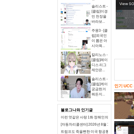
솔리스트 -
[클립]이경
민 천장을
바라보...
주몽3 - [클
립]외국인
이 뽑은 아
시아욕...
칼리노스 -
[클립]레이
디스 리그
제안은...
솔리스트 -
[클립]케이
인기 UCC
궁금한거
뭐든지...
블로그나와 인기글
이런 엿같은 사랑 1화 정해인의 첫사랑 맑눈광 
[자동차리콜센터] 2026년 8월 1주차 자동차 리
트럼프도 죽을뻔한 미국 항공통제 시스템