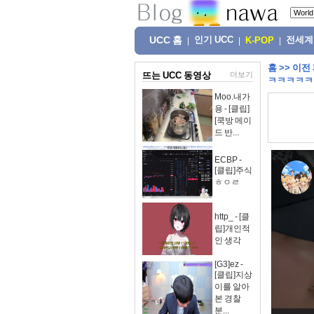
UCC 홈
인기 UCC
전세계
|
|
K-POP
|
홈
>>
이전
뜨는 UCC 동영상
더보기
ㅋㅋㅋㅋㅋ
Moo.내가
용 - [클립]
[쿡방 메이
드 반...
ECBP -
[클립]주식
ㅎㅇㄹ
http_ - [클
립]개인적
인 생각
[G3]ez -
[클립]지상
이를 알아
본 경찰
분...