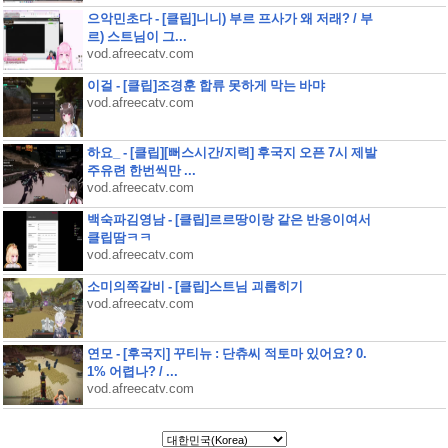
으악민초다 - [클립]니니) 부르 프사가 왜 저래? / 부
르) 스트님이 그...
vod.afreecatv.com
이걸 - [클립]조경훈 합류 못하게 막는 바먀
vod.afreecatv.com
하요_ - [클립][뻐스시간/지력] 후국지 오픈 7시 제발
주유련 한번씩만 ...
vod.afreecatv.com
백숙파김영남 - [클립]르르땅이랑 같은 반응이여서
클립땀ㅋㅋ
vod.afreecatv.com
소미의쪽갈비 - [클립]스트님 괴롭히기
vod.afreecatv.com
연모 - [후국지] 꾸티뉴 : 단츄씨 적토마 있어요? 0.
1% 어렵나? / ...
vod.afreecatv.com