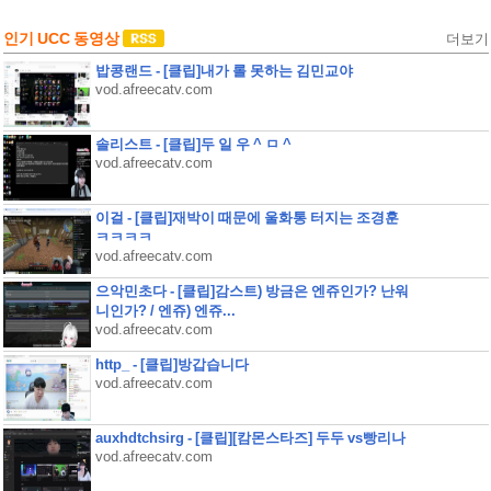
인기 UCC 동영상
더보기
밥콩랜드 - [클립]내가 롤 못하는 김민교야
vod.afreecatv.com
솔리스트 - [클립]두 일 우 ^ ㅁ ^
vod.afreecatv.com
이걸 - [클립]재박이 때문에 울화통 터지는 조경훈
ㅋㅋㅋㅋ
vod.afreecatv.com
으악민초다 - [클립]감스트) 방금은 엔쥬인가? 난워
니인가? / 엔쥬) 엔쥬...
vod.afreecatv.com
http_ - [클립]방갑습니다
vod.afreecatv.com
auxhdtchsirg - [클립][캄몬스타즈] 두두 vs빵리나
vod.afreecatv.com