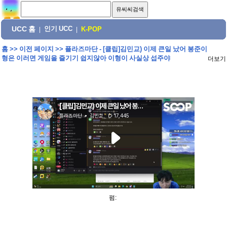
UCC 홈
인기 UCC
|
|
K-POP
홈
>>
이전 페이지
>>
플라즈마단 - [클립]김민교) 이제 큰일 났어 봉준이
형은 이러면 게임을 즐기기 쉽지않아 이형이 사실상 섭주야
더보기
펌: