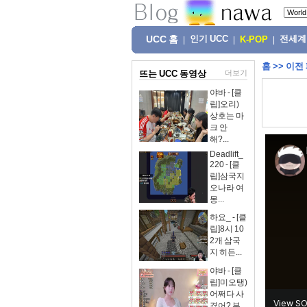
UCC 홈
인기 UCC
전세계
|
|
K-POP
|
홈
>>
이전
뜨는 UCC 동영상
더보기
야바 - [클
립]오리)
상호는 마
크 안
해?...
Deadlift_
220 - [클
립]삼국지
오나라 여
몽...
하요_ - [클
립]8시 10
2개 삼국
지 히든...
야바 - [클
립]미오탱)
어쩌다 사
겼어? 부