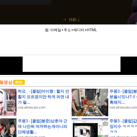
펌:
이메일
•
주소
•
에디터
•
HTML
 동영상
하요_ - [클립]아이쨩 : 할지 안
주몽3 - [클립]
할지 모르겠지만 하게 되면 내
분을시킷나? //
가 필...
흑돼지...
vod.afreecatv.com
vod.afreecatv.com
주몽3 - [클립]봉준)상호야 근
주몽3 - [클립]
데 나진짜 억까하는게아니라
장지수 ㅋㅋㅋ
소개 스크립트 및 실제 면접 합격 답안
단체생활...
ㅋㅋ
청구권부 채권)