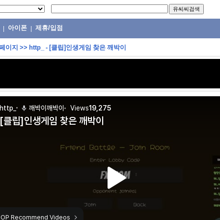
아이폰
제휴/입점
|
|
 페이지
>>
http_ - [클립]인생게임 찾은 깨박이