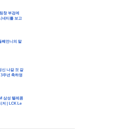
립]채팅창 부검에
시네티를 보고
]둘째언니의 말
정신 나갈 것 같
 3주년 축하영
EAM 삼성 텔레콤
 | LCK Le