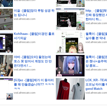
vod.afreecatv.com
vod.afreecatv.com
고 제품을 다듬고 실제 크루들 앞에서 시연하다
성훈전도사 활약
이걸 - [클립]장각 루팅 성공 하
http_ - [클
는 킴나니
진짜 등장했던 
 이유
vod.afreecatv.com
한마디 하...
월 이야기
vod.afreecatv.com
Kohlhaas - [클립]이경민 홀로
월룩이 - [클립
서기의삶
실수를 본 막내
vod.afreecatv.com
vod.afreecatv.com
국 런칭 플레이 후기
야바 - [클립]오리) 들었는데
월룩이 - [클립]
토스 못 믿어서 계정도 안 만
은 챈나+솜주먹
회 짜장면 봉사와 살풀이 공연
든다면서 / ...
상 콤보...
vod.afreecatv.com
vod.afreecatv.com
[G3]ez - [클립]제가 이 동아리
LCK_KR - T
를 왜 만들겠습니까?? ㅋㅋㅋ
오프닝 타이틀 티저
ㅋㅋ
gend Match
vod.afreecatv.com
vod.afreecatv.com