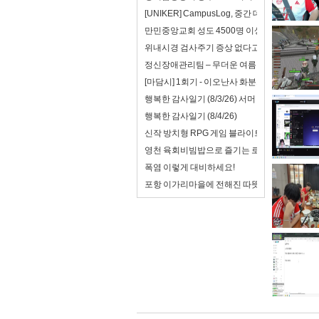
[UNIKER] CampusLog, 중간 데모를 앞두
만민중앙교회 성도 4500명 이상 탈출 시킨 김
위내시경 검사주기 증상 없다고 미루면 안 되는
정신장애관리팀 – 무더운 여름 속, 함께하는 8
[마담시] 1회기 - 이오난사 화분트레이
행복한 감사일기 (8/3/26) 서머 캠프 첫 날
행복한 감사일기 (8/4/26)
신작 방치형 RPG 게임 블라이트 워 : 사후 처리
영천 육회비빔밥으로 즐기는 로컬 미식 여행!
폭염 이렇게 대비하세요!
포항 이가리마을에 전해진 따뜻한 한 그릇, 우남