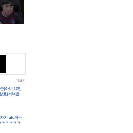
더보기
봉준)아니 12인
 상호)저녁은
갑자기 ufc거는
ㅋㅋㅋㅋㅋㅋ