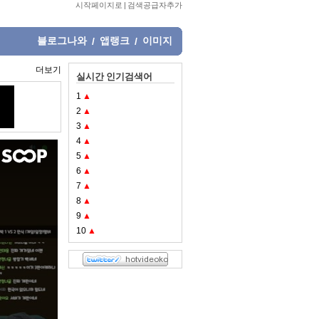
시작페이지로
|
검색공급자추가
블로그나와
앱랭크
이미지
/
/
더보기
실시간 인기검색어
1
▲
2
▲
3
▲
4
▲
5
▲
6
▲
7
▲
8
▲
9
▲
10
▲