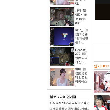
럽...
사락 - [클
립]9시 발
로 10 vs 1
0 ck
하요_ - [클
립]조경훈
: 단체생활
을 하...
Deadlift_
220 - [클
립]위나라
의 샹크...
인기 UCC
야바 - [클
립]한갱한
테 민교랑
덕몽어스
...
블로그나와 인기글
은평병원 연구사 임상연구직 면접 합격자료 자기
경제금융용어 공부 581 : 커버드본드(이중상환