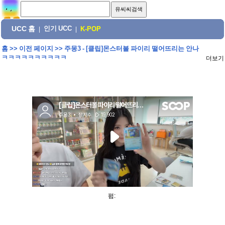
UCC 홈
인기 UCC
|
|
K-POP
홈
>>
이전 페이지
>>
주몽3 - [클립]몬스터볼 파이리 떨어뜨리는 안나
ㅋㅋㅋㅋㅋㅋㅋㅋㅋㅋ
더보기
펌: