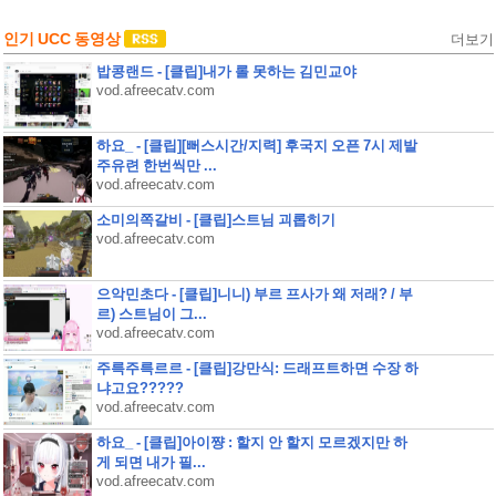
인기 UCC 동영상
더보기
밥콩랜드 - [클립]내가 롤 못하는 김민교야
vod.afreecatv.com
하요_ - [클립][뻐스시간/지력] 후국지 오픈 7시 제발
주유련 한번씩만 ...
vod.afreecatv.com
소미의쪽갈비 - [클립]스트님 괴롭히기
vod.afreecatv.com
으악민초다 - [클립]니니) 부르 프사가 왜 저래? / 부
르) 스트님이 그...
vod.afreecatv.com
주륵주륵르르 - [클립]강만식: 드래프트하면 수장 하
냐고요?????
vod.afreecatv.com
하요_ - [클립]아이쨩 : 할지 안 할지 모르겠지만 하
게 되면 내가 필...
vod.afreecatv.com