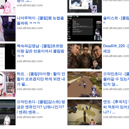
님이 그...
vod.afreecatv.com
vod.afreecatv.com
) 샛별초등학교인근 별내남광하우스토리 14층 유찰1회 남양주별내남광하우스토리아파
나야주먹이 - [클립]뭔 눈썹을
솔리스트 - [클립
청구권부 채권)
올려줘 ㅋㅋㅋ
^
고 제품을 다듬고 실제 크루들 앞에서 시연하다
vod.afreecatv.com
vod.afreecatv.com
국 런칭 플레이 후기
소개 스크립트 및 실제 면접 합격 답안
백숙파김영남 - [클립]르르땅
Deadlift_220
이랑 같은 반응이여서 클립땀
세요
) 오남체육공원인근 오남아이파크 9층 유찰1회 남양주오남아이파크아파트 부동산경매 
ㅋㅋ
vod.afreecatv.com
룡역인근 신원아파트 14층 유찰1회 의정부호원동신원아파트 법원경매 매매
vod.afreecatv.com
 난우초등학교인근 성진리치빌 2층 다세대주택 유찰1회 관악구신림동빌라 부동산경매 매
하요_ - [클립]아이쨩 : 할지 안
으악민초다 - [
사당초등학교인근 1층 구축 다세대빌라 유찰1회 관악구남현동빌라 법원경매 매매
할지 모르겠지만 하게 되면 내
올라갈 수 있는
가 필...
있지 않...
vod.afreecatv.com
vod.afreecatv.com
으악민초다 - [클립]감스트) 방
연모 - [후국지]
금은 엔쥬인가? 난워니인가?
씨 적토마 있어요
/ 엔쥬) 엔쥬...
나? / ...
vod.afreecatv.com
vod.afreecatv.com