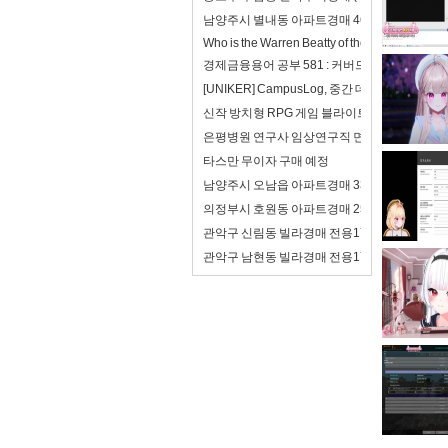
남양주시 별내동 아파트경매 46평형(4억8천
Who is the Warren Beatty of the 21st century?
경제금융용어 공부 581 : 커버드본드(이중상환
[UNIKER] CampusLog, 중간 데모를 앞두
신작 방치형 RPG 게임 블라이트 워 : 사후 처리
은평병원 연구사 임상연구직 면접 합격자료 자기
타스만 무이자 구매 예정
남양주시 오남읍 아파트경매 33평형(2억8천
의정부시 호원동 아파트경매 25평형(2억) 회
관악구 신림동 빌라경매 전용17평(2억7천)
관악구 남현동 빌라경매 전용17평(2억5천) 