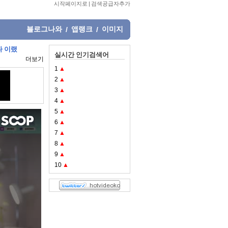
시작페이지로
|
검색공급자추가
블로그나와
앱랭크
이미지
/
/
다 이랬
실시간 인기검색어
더보기
1
▲
2
▲
3
▲
4
▲
5
▲
6
▲
7
▲
8
▲
9
▲
10
▲