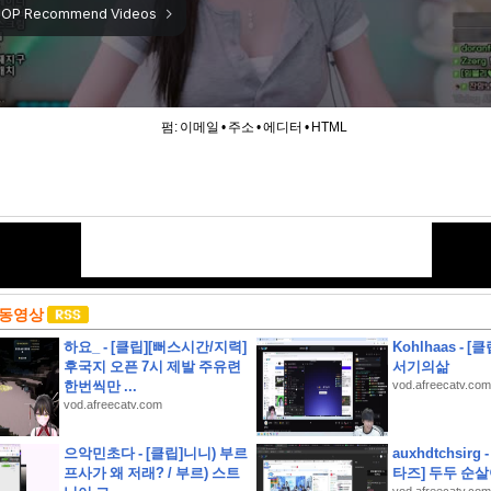
펌:
이메일
•
주소
•
에디터
•
HTML
 동영상
하요_ - [클립][뻐스시간/지력]
Kohlhaas - 
후국지 오픈 7시 제발 주유련
서기의삶
한번씩만 ...
vod.afreecatv.com
vod.afreecatv.com
으악민초다 - [클립]니니) 부르
auxhdtchsirg
프사가 왜 저래? / 부르) 스트
타즈] 두두 순
상고인근 대지260평 건물60평 2층주택 유찰1회 종로구부암동단독주택 부동산경매 매물