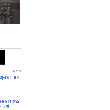
더보기
[클립]이경민 홀로
 - [클립][캄몬스
살아구찜
건