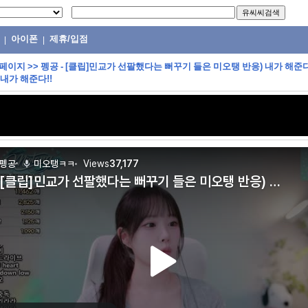
아이폰
제휴/입점
|
|
 페이지
>>
펭공 - [클립]민교가 선팔했다는 뻐꾸기 들은 미오탱 반응) 내가 해준
 내가 해준다!!