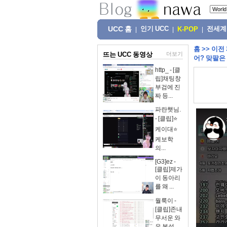
UCC 홈
인기 UCC
전세계
|
|
K-POP
|
홈
>>
이전
뜨는 UCC 동영상
더보기
어? 맞팔은
http_ - [클
립]채팅창
부검에 진
짜 등...
파란햇님.
- [클립]⭐
케이대⭐
케보학
의...
[G3]ez -
[클립]제가
이 동아리
를 왜 ...
월룩이 -
[클립]존내
무서운 와
우 본섭