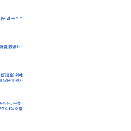
트 부동산경매 매매
]두 일 우 ^ ㅁ
 - [클립]안녕하
매매
매
클립]경훈) 위에
게 많은데 뭔가
 꾸티뉴 : 단츄
? 0.1% 어렵