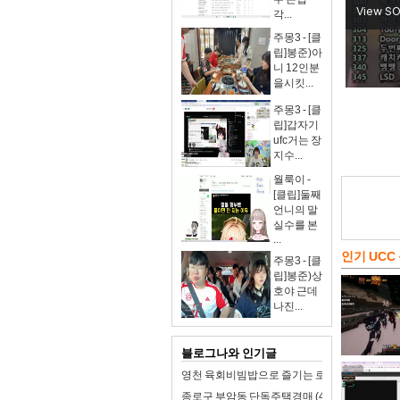
각...
주몽3 - [클
립]봉준)아
니 12인분
을시킷...
주몽3 - [클
립]갑자기
ufc거는 장
지수...
월룩이 -
[클립]둘째
언니의 말
실수를 본
...
인기 UCC
주몽3 - [클
립]봉준)상
호야 근데
나진...
블로그나와 인기글
영천 육회비빔밥으로 즐기는 로컬 미식 여행!
종로구 부암동 단독주택경매 (47억4천) 경기