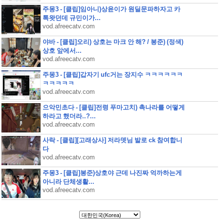
주몽3 - [클립]임아니)상윤이가 원딜문파하자고 카
톡왓던데 규민이가...
vod.afreecatv.com
야바 - [클립]오리) 상호는 마크 안 해? / 봉준) (정색)
상호 앞에서...
vod.afreecatv.com
주몽3 - [클립]갑자기 ufc거는 장지수 ㅋㅋㅋㅋㅋㅋ
ㅋㅋㅋㅋㅋ
vod.afreecatv.com
으악민초다 - [클립]전령 푸마고치) 촉나라를 어떻게
하라고 했더라..?...
vod.afreecatv.com
사락 - [클립][고래상사] 저라뎃님 발로 ck 참여합니
다
vod.afreecatv.com
주몽3 - [클립]봉준)상호야 근데 나진짜 억까하는게
아니라 단체생활...
vod.afreecatv.com