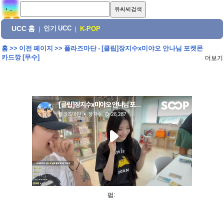
UCC 홈
인기 UCC
|
|
K-POP
홈
>>
이전 페이지
>>
플라즈마단 - [클립]장지수x미야오 안나님 포켓몬
카드깡 [무수]
더보기
펌: