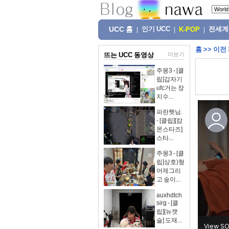
UCC 홈
인기 UCC
전세계
|
|
K-POP
|
홈
>>
이전
뜨는 UCC 동영상
더보기
주몽3 - [클
립]갑자기
ufc거는 장
지수...
파란햇님.
- [클립][캄
몬스타즈]
스타...
주몽3 - [클
립]상호)형
어제그리
고 숲이...
auxhdtch
sirg - [클
립][뉴캣
슬] 도재...