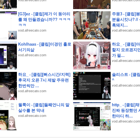
vod.afreecatv.com
vod.afreecatv.com
) 샛별초등학교인근 별내남광하우스토리 14층 유찰1회 남양주별내남광하우스토리아파
[G3]ez - [클립]제가 이 동아리
주몽3 - [클립]
청구권부 채권)
를 왜 만들겠습니까?? ㅋㅋㅋ
분을시킷나? //
ㅋㅋ
흑돼지...
고 제품을 다듬고 실제 크루들 앞에서 시연하다
vod.afreecatv.com
vod.afreecatv.com
국 런칭 플레이 후기
소개 스크립트 및 실제 면접 합격 답안
Kohlhaas - [클립]이경민 홀로
하요_ - [클립]
서기의삶
할지 모르겠지만
vod.afreecatv.com
가 필...
) 오남체육공원인근 오남아이파크 9층 유찰1회 남양주오남아이파크아파트 부동산경매 
vod.afreecatv.com
룡역인근 신원아파트 14층 유찰1회 의정부호원동신원아파트 법원경매 매매
 난우초등학교인근 성진리치빌 2층 다세대주택 유찰1회 관악구신림동빌라 부동산경매 매
하요_ - [클립][뻐스시간/지력]
솔리스트 - [클립
사당초등학교인근 1층 구축 다세대빌라 유찰1회 관악구남현동빌라 법원경매 매매
후국지 오픈 7시 제발 주유련
^
한번씩만 ...
vod.afreecatv.com
vod.afreecatv.com
월룩이 - [클립]둘째언니의 말
http_ - [클
실수를 본 막내
진짜 등장했던 
vod.afreecatv.com
한마디 하...
vod.afreecatv.com