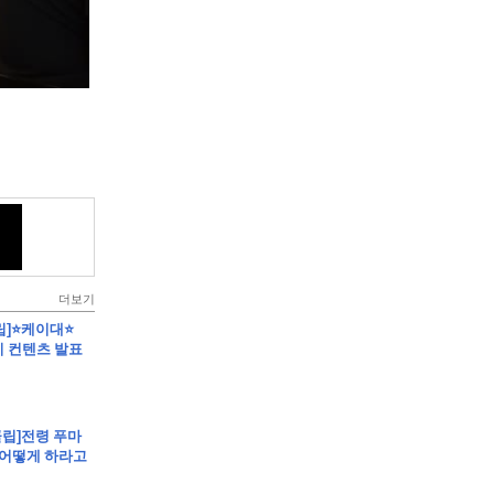
더보기
클립]⭐케이대⭐
 컨텐츠 발표
클립]전령 푸마
 어떻게 하라고
건