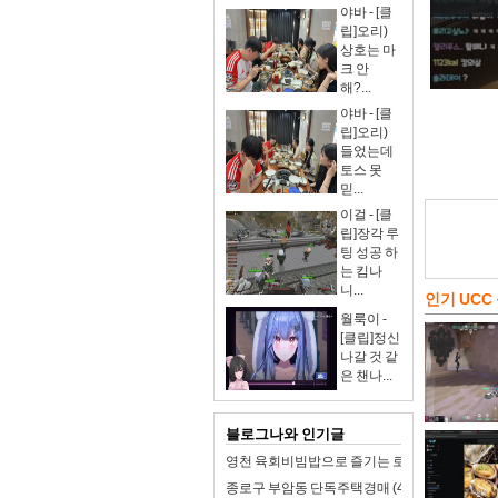
야바 - [클
립]오리)
상호는 마
크 안
해?...
야바 - [클
립]오리)
들었는데
토스 못
믿...
이걸 - [클
립]장각 루
팅 성공 하
는 킴나
니...
인기 UCC
월룩이 -
[클립]정신
나갈 것 같
은 챈나...
블로그나와 인기글
영천 육회비빔밥으로 즐기는 로컬 미식 여행!
종로구 부암동 단독주택경매 (47억4천) 경기