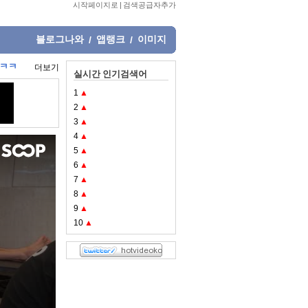
시작페이지로
|
검색공급자추가
블로그나와
앱랭크
이미지
/
/
ㅋㅋㅋ
더보기
실시간 인기검색어
1
▲
2
▲
3
▲
4
▲
5
▲
6
▲
7
▲
8
▲
9
▲
10
▲