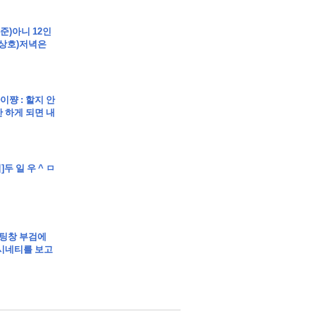
트 부동산경매 매매
봉준)아니 12인
 상호)저녁은
아이쨩 : 할지 안
 하게 되면 내
매매
매
]두 일 우 ^ ㅁ
립]채팅창 부검에
시네티를 보고