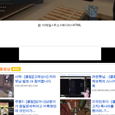
펌:
이메일
•
주소
•
에디터
•
HTML
 동영상
사락 - [클립][고래상사] 저라
파란햇님. - [
뎃님 발로 ck 참여합니다
케보학의 스니지
vod.afreecatv.com
회
vod.afreecatv.com
주몽3 - [클립]임아니)상윤이
으악민초다 - [
가 원딜문파하자고 카톡왓던
고치) 촉나라를
데 규민이가...
했더라..?...
상고인근 대지260평 건물60평 2층주택 유찰1회 종로구부암동단독주택 부동산경매 매물