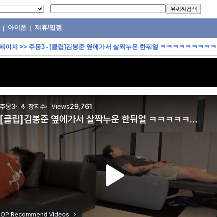
아이폰
제휴/입점
|
|
 페이지
>>
주몽3 - [클립]김봉준 옆에가서 살짝누운 한둬얼 ㅋㅋㅋㅋㅋㅋㅋㅋ