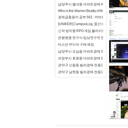
남양주시 별내동 아파트경매 46평형(4억8천
Who is the Warren Beatty of the 21st century?
경제금융용어 공부 581 : 커버드본드(이중상환
[UNIKER] CampusLog, 중간 데모를 앞두
신작 방치형 RPG 게임 블라이트 워 : 사후 처리
은평병원 연구사 임상연구직 면접 합격자료 자기
타스만 무이자 구매 예정
남양주시 오남읍 아파트경매 33평형(2억8천
의정부시 호원동 아파트경매 25평형(2억) 회
관악구 신림동 빌라경매 전용17평(2억7천)
관악구 남현동 빌라경매 전용17평(2억5천) 