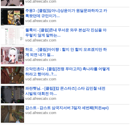
vod.afreecatv.com
주몽3 - [클립]임아니)상윤이가 원딜문파하자고 카
톡왓던데 규민이가...
vod.afreecatv.com
월룩이 - [클립]존내 무서운 와우 본섭각 진심을 아
무렇지 않게 말하는...
vod.afreecatv.com
하요_ - [클립]아이쨩 : 할지 안 할지 모르겠지만 하
게 되면 내가 필...
vod.afreecatv.com
으악민초다 - [클립]전령 푸마고치) 촉나라를 어떻게
하라고 했더라..?...
vod.afreecatv.com
파란햇님. - [클립][캄 몬스타즈] 스타 김민철 내전
시빌워 대회전 마...
vod.afreecatv.com
감스트 - 감스트 삼국지서버 3일자 세번째(히든api)
vod.afreecatv.com