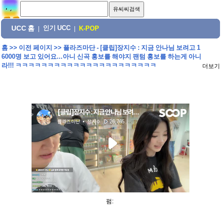
UCC 홈
인기 UCC
|
|
K-POP
홈
>>
이전 페이지
>>
플라즈마단 - [클립]장지수 : 지금 안나님 보려고 1
6000명 보고 있어요...아니 신곡 홍보를 해야지 팬텀 홍보를 하는게 아니
라!!! ㅋㅋㅋㅋㅋㅋㅋㅋㅋㅋㅋㅋㅋㅋㅋㅋㅋㅋㅋㅋㅋㅋ
더보기
펌: