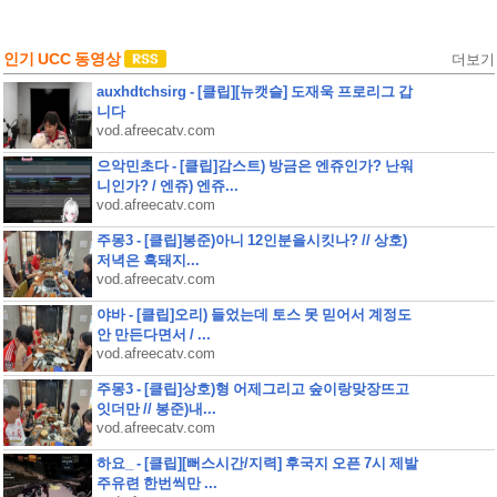
인기 UCC 동영상
더보기
auxhdtchsirg - [클립][뉴캣슬] 도재욱 프로리그 갑
니다
vod.afreecatv.com
으악민초다 - [클립]감스트) 방금은 엔쥬인가? 난워
니인가? / 엔쥬) 엔쥬...
vod.afreecatv.com
주몽3 - [클립]봉준)아니 12인분을시킷나? // 상호)
저녁은 흑돼지...
vod.afreecatv.com
야바 - [클립]오리) 들었는데 토스 못 믿어서 계정도
안 만든다면서 / ...
vod.afreecatv.com
주몽3 - [클립]상호)형 어제그리고 숲이랑맞장뜨고
잇더만 // 봉준)내...
vod.afreecatv.com
하요_ - [클립][뻐스시간/지력] 후국지 오픈 7시 제발
주유련 한번씩만 ...