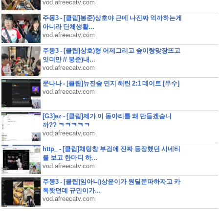
vod.afreecatv.com
주몽3 - [클립]봉준)상호야 근데 나진짜 억까하는게
아니라 단체생활...
vod.afreecatv.com
주몽3 - [클립]상호)형 어제그리고 숲이랑맞장뜨고
잇더만 // 봉준)내...
vod.afreecatv.com
문나나 - [클립]뉴진숲 민지 해린 2:1 데이트 [무수]
vod.afreecatv.com
[G3]ez - [클립]제가 이 동아리를 왜 만들겠습니
까?? ㅋㅋㅋㅋㅋ
vod.afreecatv.com
http_ - [클립]채팅창 부검에 진짜 등장했던 시네티
를 보고 한마디 하...
vod.afreecatv.com
주몽3 - [클립]임아니)상윤이가 원딜문파하자고 카
톡왓던데 규민이가...
vod.afreecatv.com