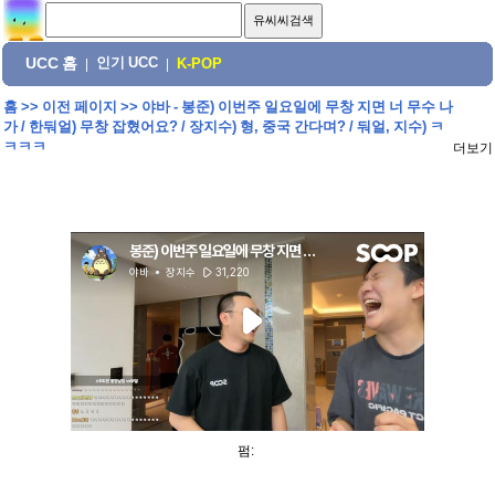
UCC 홈
인기 UCC
|
|
K-POP
홈
>>
이전 페이지
>>
야바 - 봉준) 이번주 일요일에 무창 지면 너 무수 나
가 / 한둬얼) 무창 잡혔어요? / 장지수) 형, 중국 간다며? / 둬얼, 지수) ㅋ
ㅋㅋㅋ
더보기
펌: