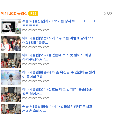
인기 UCC 동영상
더보기
주몽3 - [클립]갑자기 ufc거는 장지수 ㅋㅋㅋㅋㅋㅋ
ㅋㅋㅋㅋㅋ
vod.afreecatv.com
야바 - [클립]봉준) 자기 스위스는 어떻게 알아?? /
소희) 앜!! / 봉준...
vod.afreecatv.com
야바 - [클립]오리) 들었는데 토스 못 믿어서 계정도
안 만든다면서 / ...
vod.afreecatv.com
야바 - [클립]봉준) 내가 좀 욕심일 수 있겠다는 생각
이 들더라구요 ...
vod.afreecatv.com
야바 - [클립]오리) 상호는 마크 안 해? / 봉준) (정색)
상호 앞에서...
vod.afreecatv.com
주몽3 - [클립]봉준)아니 12인분을시킷나? // 상호)
저녁은 흑돼지...