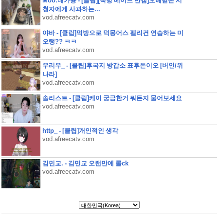
Moo.내가용 - [클립][쿡방 메이드 반캠]오해받은 시
청자에게 사과하는...
vod.afreecatv.com
야바 - [클립]먹방으로 덕몽어스 펠리컨 연습하는 미
오탱?? ㅋㅋ
vod.afreecatv.com
우리우_ - [클립]후국지 방갑소 표후돈이오 [버인/위
나라]
vod.afreecatv.com
솔리스트 - [클립]케이 궁금한거 뭐든지 물어보세요
vod.afreecatv.com
http_ - [클립]개인적인 생각
vod.afreecatv.com
김민교. - 김민교 오랜만에 롤ck
vod.afreecatv.com