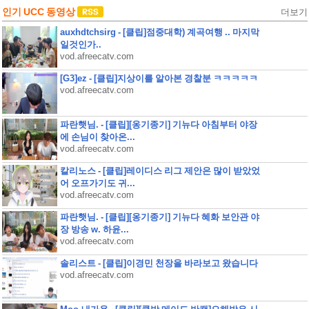
인기 UCC 동영상
더보기
auxhdtchsirg - [클립]점중대학) 계곡여행 .. 마지막
일것인가..
vod.afreecatv.com
[G3]ez - [클립]지상이를 알아본 경찰분 ㅋㅋㅋㅋㅋ
vod.afreecatv.com
파란햇님. - [클립][옹기종기] 기뉴다 아침부터 야장
에 손님이 찾아온...
vod.afreecatv.com
칼리노스 - [클립]레이디스 리그 제안은 많이 받았었
어 오프가기도 귀...
vod.afreecatv.com
파란햇님. - [클립][옹기종기] 기뉴다 혜화 보안관 야
장 방송 w. 하윤...
vod.afreecatv.com
솔리스트 - [클립]이경민 천장을 바라보고 왔습니다
vod.afreecatv.com