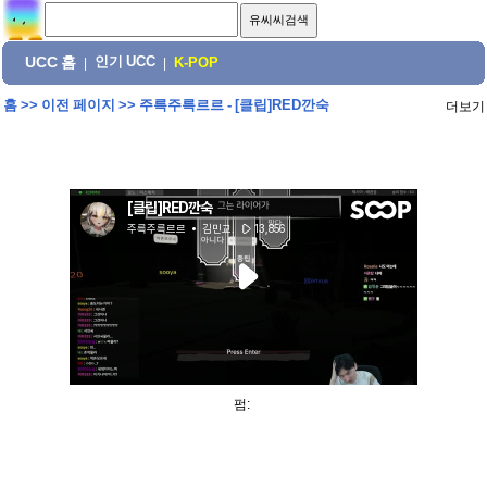
UCC 홈
인기 UCC
|
|
K-POP
홈
>>
이전 페이지
>>
주륵주륵르르 - [클립]RED깐숙
더보기
펌: