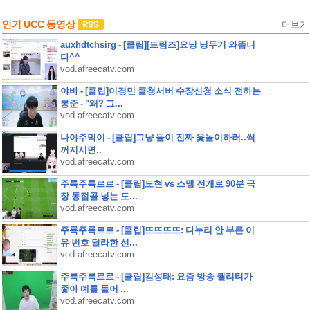
인기 UCC 동영상
더보기
auxhdtchsirg - [클립][드림즈]요닝 닝두기 와뜹니
다^^
vod.afreecatv.com
야바 - [클립]이경민 클청서버 수장신청 소식 전하는
봉준 - "왜? 그...
vod.afreecatv.com
나야주먹이 - [클립]그냥 둘이 진짜 윷놀이하러..썩
꺼지시면..
vod.afreecatv.com
주륵주륵르르 - [클립]도현 vs 스맵 전개로 90분 극
장 동점골 넣는 도...
vod.afreecatv.com
주륵주륵르르 - [클립]뜨뜨뜨뜨: 다누리 안 부른 이
유 번호 달라한 선...
vod.afreecatv.com
주륵주륵르르 - [클립]킴성태: 요즘 방송 퀄리티가
좋아 예를 들어 ...
vod.afreecatv.com