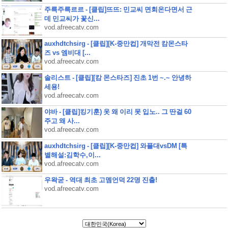
주륵주륵르르 - [클립]뜨뜨: 민교씨 면회온다면서 근
데 민교씨가 꽃신...
vod.afreecatv.com
auxhdtchsirg - [클립][K-중만컵] 개막전 캄몬스타
즈 vs 엠비대 [...
vod.afreecatv.com
솔리스트 - [클립][캄 몬스타즈] 진초 1번 ~.~ 안녕하
세용!
vod.afreecatv.com
야바 - [클립]킹기훈) 옷 왜 이리 못 입노.. 그 딴걸 60
주고 왜 사...
vod.afreecatv.com
auxhdtchsirg - [클립][K-중만컵] 와플대vsDM [특
별해설:김학수,이...
vod.afreecatv.com
우왁굳 - 역대 최초 고멤언덕 22명 진출!
vod.afreecatv.com