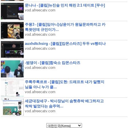
문나나 - [클립]뉴진숲 민지 해린 2:1 데이트 [무수]
vod.afreecatv.com
주몽3 - [클립]임아니)상윤이가 원딜문파하자고 카
톡왓던데 규민이가...
vod.afreecatv.com
auxhdtchsirg - [클립][캄몬스타즈] 두두 vs빵리나
vod.afreecatv.com
-범댕이 - [클립]합숙소 캄몬스타즈
vod.afreecatv.com
주륵주륵르르 - [클립]도현: 드래프트 내가 말했지
님들 아니 누가 클...
vod.afreecatv.com
세균대장세구 - 박사장님이 솜햇츄박 배그하자고
싹싹 빌었다는 솜주먹...
vod.afreecatv.com