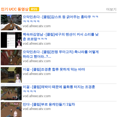
인기 UCC 동영상
더보기
으악민초다 - [클립]감스트 등 긁어주는 홍타쿠 ㅋㅋ
ㅋㅋㅋㅋㅋ
vod.afreecatv.com
백숙파김영남 - [클립]세구의 텐션이 커서 소리를 낮
춘 르르땅ㅋㅋㅋ
vod.afreecatv.com
으악민초다 - [클립]전령 푸마고치) 촉나라를 어떻게
하라고 했더라..?...
vod.afreecatv.com
이걸 - [클립]조경훈 합류 못하게 막는 바먀
vod.afreecatv.com
이걸 - [클립]재박이 때문에 울화통 터지는 조경훈
ㅋㅋㅋㅋ
vod.afreecatv.com
민댜 - [클립]부르 용캐만들기 1일차
vod.afreecatv.com