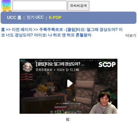
UCC 홈
인기 UCC
|
|
K-POP
홈
>>
이전 페이지
>>
주륵주륵르르 - [클립]타요: 얼그레 경상도야? 이
코 너도 경상도야? 아이코: 나 하프 앤 하프 혼혈왕자
더보기
펌: